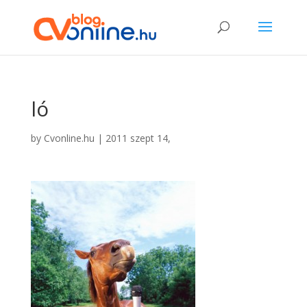
ló
by
Cvonline.hu
|
2011 szept 14,