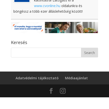
kattintásra! Látogass el a
www.cvonline.hu
oldalunkra és
böngéssz a több ezer álláslehetőség között!
Keresés
Adatvédelmi tájékoztató
Médiaajánlat