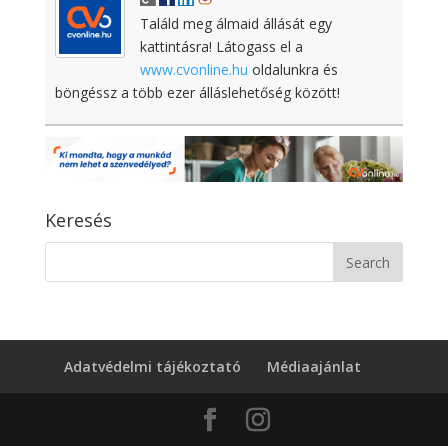
Találd meg álmaid állását egy
kattintásra! Látogass el a
www.cvonline.hu
oldalunkra és
böngéssz a több ezer álláslehetőség között!
Keresés
Adatvédelmi tájékoztató
Médiaajánlat