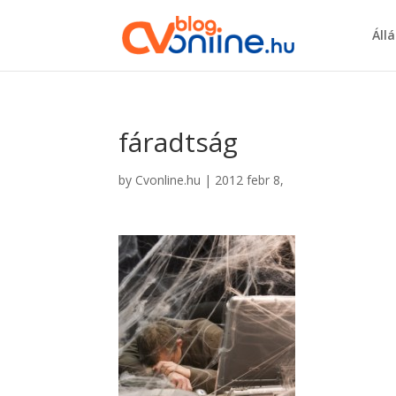
Áll
fáradtság
by
Cvonline.hu
|
2012 febr 8,