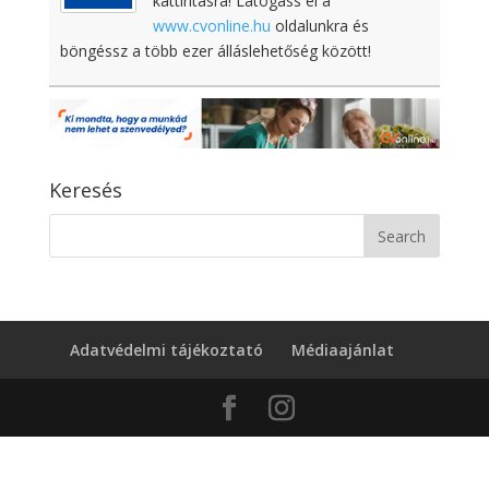
kattintásra! Látogass el a
www.cvonline.hu
oldalunkra és
böngéssz a több ezer álláslehetőség között!
Keresés
Adatvédelmi tájékoztató
Médiaajánlat