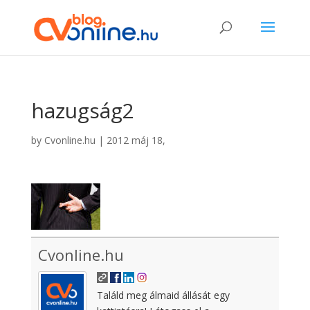
hazugság2
by
Cvonline.hu
|
2012 máj 18,
Cvonline.hu
Találd meg álmaid állását egy