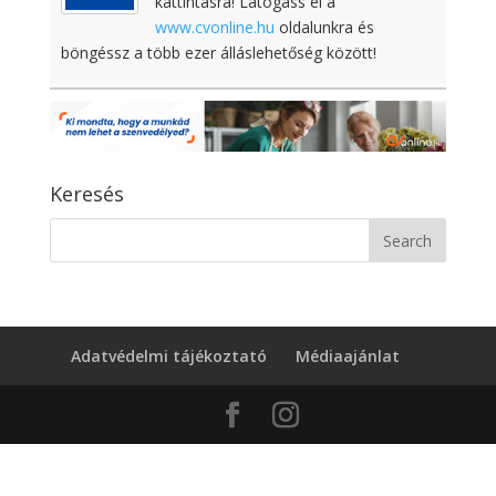
kattintásra! Látogass el a
www.cvonline.hu
oldalunkra és
böngéssz a több ezer álláslehetőség között!
Keresés
Adatvédelmi tájékoztató
Médiaajánlat