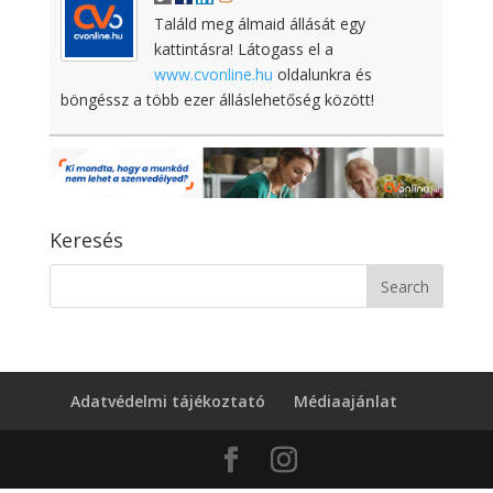
Találd meg álmaid állását egy
kattintásra! Látogass el a
www.cvonline.hu
oldalunkra és
böngéssz a több ezer álláslehetőség között!
Keresés
Adatvédelmi tájékoztató
Médiaajánlat