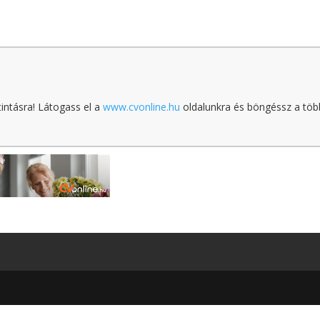
tintásra! Látogass el a
www.cvonline.hu
oldalunkra és böngéssz a töb