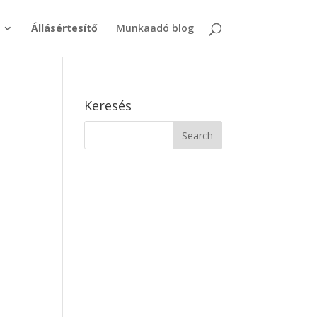
Állásértesítő
Munkaadó blog
Keresés