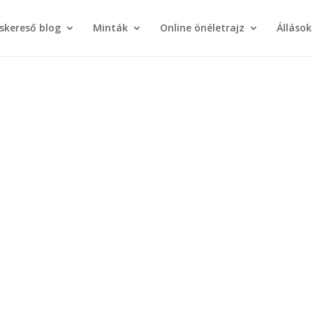
áskereső blog
Minták
Online önéletrajz
Állások