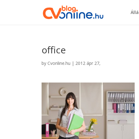
Áll
office
by
Cvonline.hu
|
2012 ápr 27,