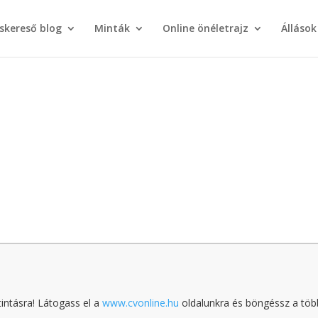
áskereső blog
Minták
Online önéletrajz
Állások
tintásra! Látogass el a
www.cvonline.hu
oldalunkra és böngéssz a töb