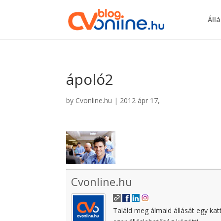
Áll
ápoló2
by
Cvonline.hu
|
2012 ápr 17,
Cvonline.hu
Találd meg álmaid állását egy kat