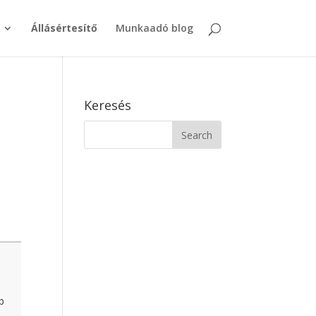
Állásértesítő
Munkaadó blog
Keresés
b