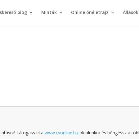
áskereső blog
Minták
Online önéletrajz
Állások
tintásra! Látogass el a
www.cvonline.hu
oldalunkra és böngéssz a töb