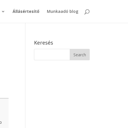
Állásértesítő
Munkaadó blog
Keresés
b