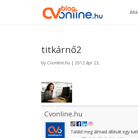
Áll
titkárnő2
by
Cvonline.hu
|
2012 ápr 23,
Cvonline.hu
Találd meg álmaid állását egy kat