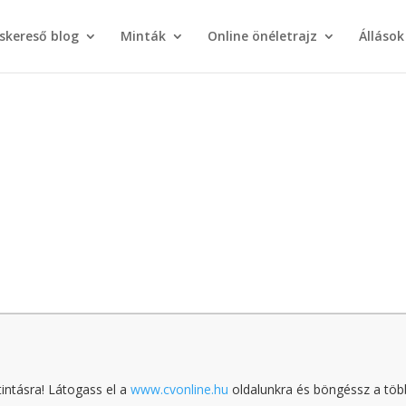
áskereső blog
Minták
Online önéletrajz
Állások
tintásra! Látogass el a
www.cvonline.hu
oldalunkra és böngéssz a töb