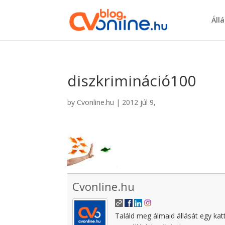
Áll
diszkrimináció100
by
Cvonline.hu
|
2012 júl 9,
Cvonline.hu
Találd meg álmaid állását egy kat