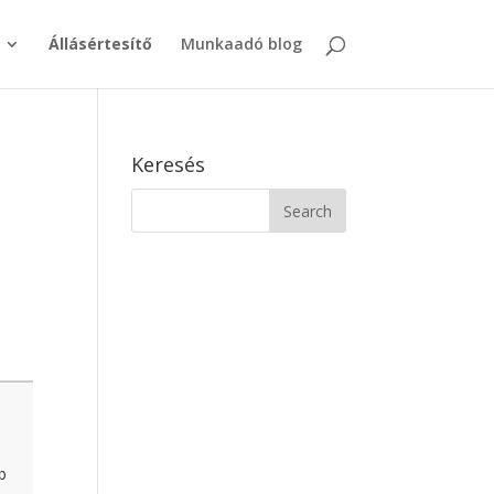
Állásértesítő
Munkaadó blog
Keresés
b