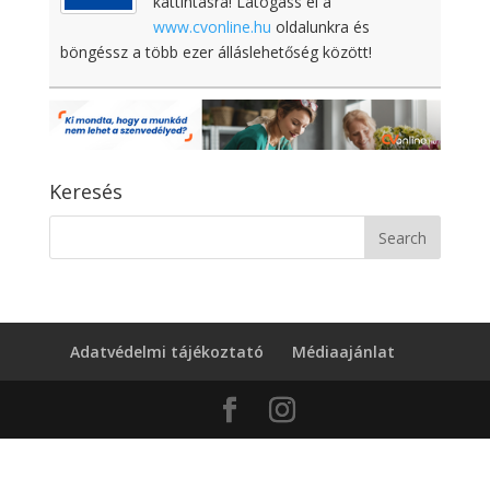
kattintásra! Látogass el a
www.cvonline.hu
oldalunkra és
böngéssz a több ezer álláslehetőség között!
Keresés
Adatvédelmi tájékoztató
Médiaajánlat