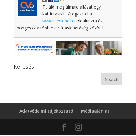
Találd meg álmaid állását egy
kattintásra! Látogass el a
www.cvonline.hu
oldalunkra és
böngéssz a több ezer álláslehetőség között!
Keresés
Adatvédelmi tájékoztató
Médiaajánlat