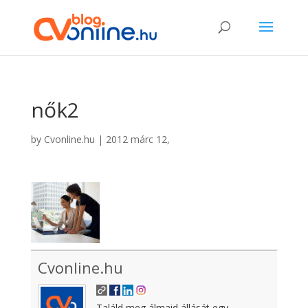
nők2
by
Cvonline.hu
|
2012 márc 12,
Cvonline.hu
Találd meg álmaid állását egy