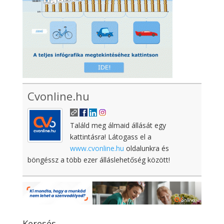
Cvonline.hu
Találd meg álmaid állását egy
kattintásra! Látogass el a
www.cvonline.hu
oldalunkra és
böngéssz a több ezer álláslehetőség között!
Keresés