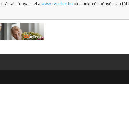
tintásra! Látogass el a
www.cvonline.hu
oldalunkra és böngéssz a töb