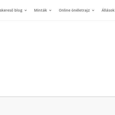
áskereső blog
Minták
Online önéletrajz
Állások