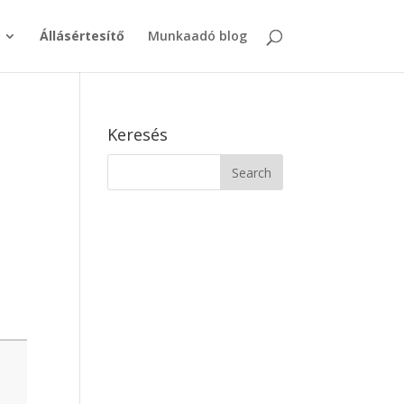
Állásértesítő
Munkaadó blog
Keresés