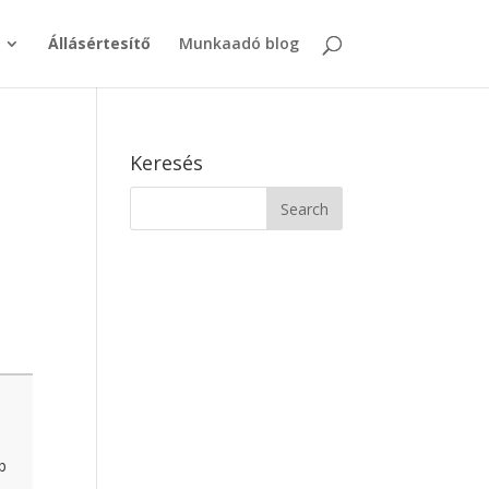
Állásértesítő
Munkaadó blog
Keresés
b