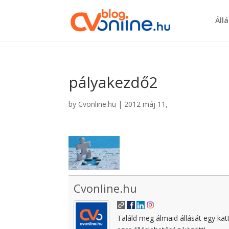
Áll
pályakezdő2
by
Cvonline.hu
|
2012 máj 11,
Cvonline.hu
Találd meg álmaid állását egy kat