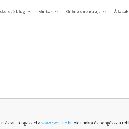
áskereső blog
Minták
Online önéletrajz
Állások
tintásra! Látogass el a
www.cvonline.hu
oldalunkra és böngéssz a töb