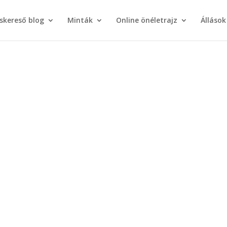
áskereső blog
Minták
Online önéletrajz
Állások