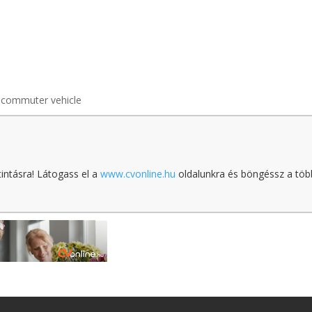
a commuter vehicle
tintásra! Látogass el a
www.cvonline.hu
oldalunkra és böngéssz a töb