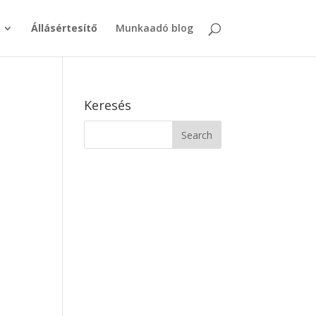
Állásértesítő
Munkaadó blog
Keresés