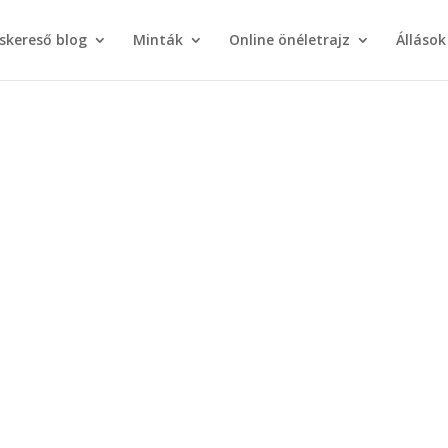
áskereső blog
Minták
Online önéletrajz
Állások