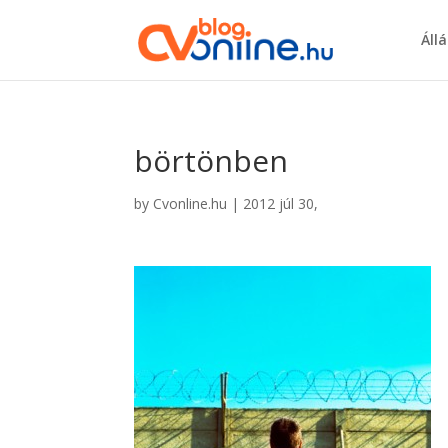
Áll
börtönben
by
Cvonline.hu
|
2012 júl 30,