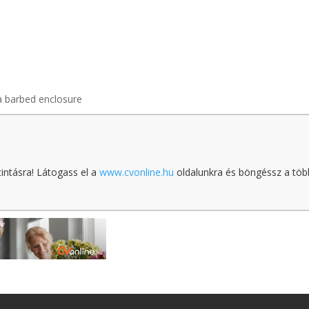
a barbed enclosure
tintásra! Látogass el a
www.cvonline.hu
oldalunkra és böngéssz a töb