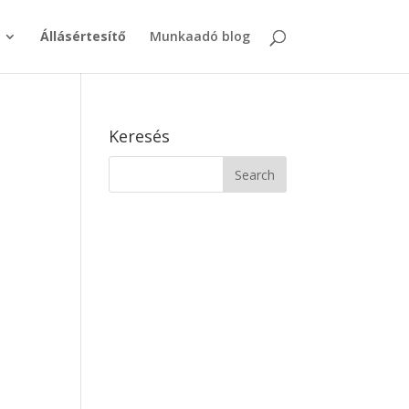
Állásértesítő
Munkaadó blog
Keresés