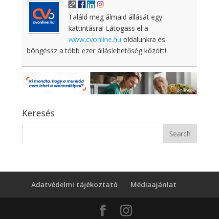
Találd meg álmaid állását egy
kattintásra! Látogass el a
www.cvonline.hu
oldalunkra és
böngéssz a több ezer álláslehetőség között!
Keresés
Adatvédelmi tájékoztató
Médiaajánlat