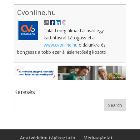
Cvonline.hu
Találd meg álmaid állását egy
kattintásra! Látogass el a
www.cvonline.hu
oldalunkra és
böngéssz a több ezer álláslehetőség között!
Keresés
Adatvédelmi tájékoztató
Médiaajánlat