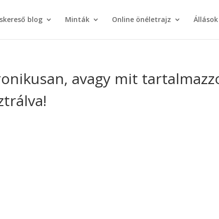
áskereső blog
Minták
Online önéletrajz
Állások
tronikusan, avagy mit tartalmazz
ztrálva!