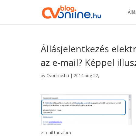
Áll
Állásjelentkezés elek
az e-mail? Képpel illus
by
Cvonline.hu
|
2014 aug 22,
e-mail tartalom