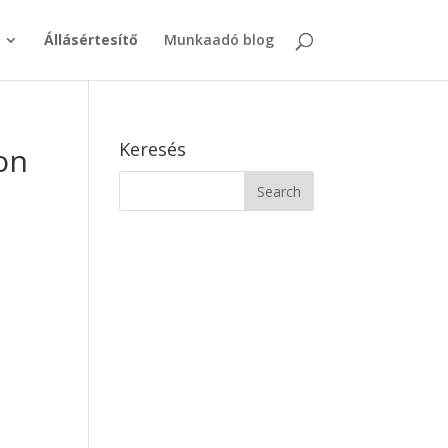
Állásértesítő
Munkaadó blog
Keresés
on