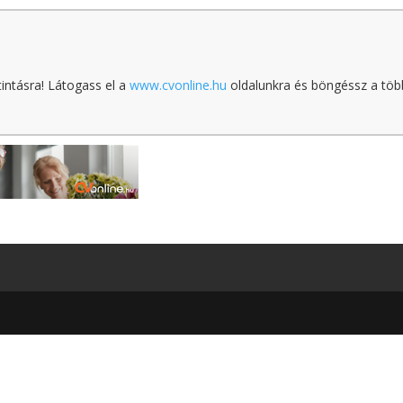
tintásra! Látogass el a
www.cvonline.hu
oldalunkra és böngéssz a töb