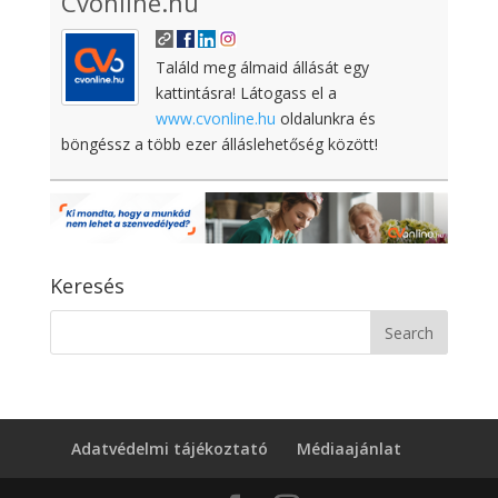
Cvonline.hu
Találd meg álmaid állását egy
kattintásra! Látogass el a
www.cvonline.hu
oldalunkra és
böngéssz a több ezer álláslehetőség között!
Keresés
Adatvédelmi tájékoztató
Médiaajánlat