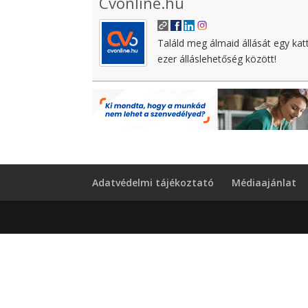
Cvonline.hu
Találd meg álmaid állását egy kat
ezer álláslehetőség között!
Adatvédelmi tájékoztató
Médiaajánlat