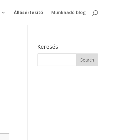
Állásértesítő
Munkaadó blog
Keresés