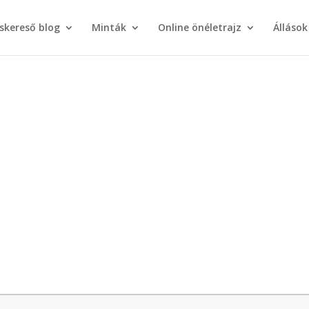
áskereső blog
Minták
Online önéletrajz
Állások