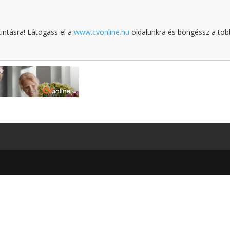
tintásra! Látogass el a
www.cvonline.hu
oldalunkra és böngéssz a töb