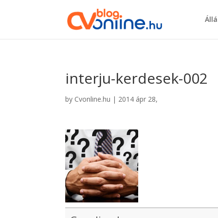
Áll
interju-kerdesek-002
by
Cvonline.hu
|
2014 ápr 28,