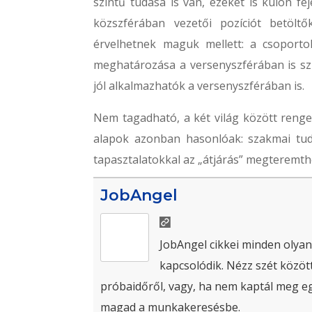
szintű tudása is van, ezeket is külön fe
közszférában vezetői pozíciót betölt
érvelhetnek maguk mellett: a csoporto
meghatározása a versenyszférában is sz
jól alkalmazhatók a versenyszférában is.
Nem tagadható, a két világ között reng
alapok azonban hasonlóak: szakmai tudá
tapasztalatokkal az „átjárás” megteremth
JobAngel
JobAngel cikkei minden olyan
kapcsolódik. Nézz szét között
próbaidőről, vagy, ha nem kaptál meg egy 
magad a munkakeresésbe.