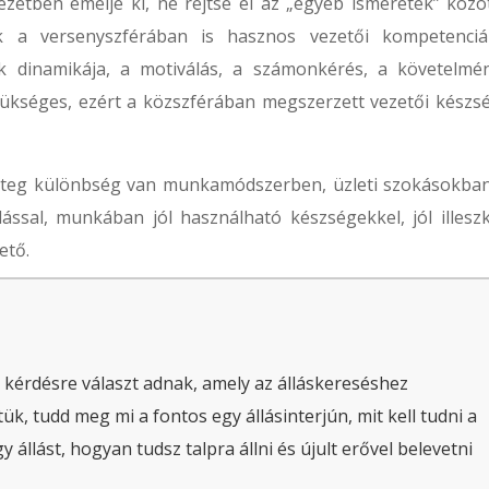
jezetben emelje ki, ne rejtse el az „egyéb ismeretek” közöt
ők a versenyszférában is hasznos vezetői kompetenciá
k dinamikája, a motiválás, a számonkérés, a követelmé
ükséges, ezért a közszférában megszerzett vezetői készs
eteg különbség van munkamódszerben, üzleti szokásokban
ssal, munkában jól használható készségekkel, jól illesz
ető.
 kérdésre választ adnak, amely az álláskereséshez
ük, tudd meg mi a fontos egy állásinterjún, mit kell tudni a
állást, hogyan tudsz talpra állni és újult erővel belevetni