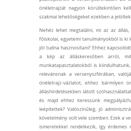
önéletrajzát nagyon körültekintően kel
szakmai lehetőségeket ezekben a jelölte
Nehéz lehet megtalálni, mi az az állás, 
főiskolai, egyetemi tanulmányokból is ki le
jól tudna hasznosítani? Ehhez kapcsolódó
a kép az álláskeresőben arról, mit
munkatapasztalatokból is kiindulhatunk
relevánsnak a versenyszférában, valój
önéletrajz-vázlatot, ehhez bármilyen ö
álláshirdetésekben látott szóhasználatta
és majd ehhez keressünk megpályázhat
leépítettek? Valószínűleg, jó adminisztrá
követelmény volt vele szemben. Ezek a ver
ismeretekkel rendelkezik, így érdemes 