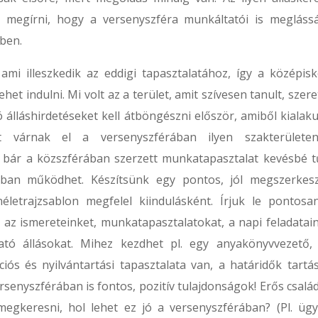
l megírni, hogy a versenyszféra munkáltatói is megláss
kben.
ami illeszkedik az eddigi tapasztalatához, így a középisko
het indulni. Mi volt az a terület, amit szívesen tanult, szere
 álláshirdetéseket kell átböngészni először, amiből kialaku
 várnak el a versenyszférában ilyen szakterülete
, bár a közszférában szerzett munkatapasztalat kevésbé t
ában működhet. Készítsünk egy pontos, jól megszerkesz
néletrajzsablon megfelel kiindulásként. Írjuk le pontosa
l az ismereteinket, munkatapasztalatokat, a napi feladatain
ó állásokat. Mihez kezdhet pl. egy anyakönyvvezető, 
ciós és nyilvántartási tapasztalata van, a határidők tartás
senyszférában is fontos, pozitív tulajdonságok! Erős család
megkeresni, hol lehet ez jó a versenyszférában? (Pl. ügy