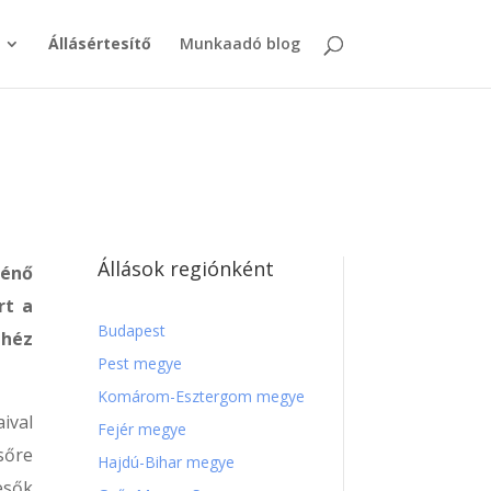
Állásértesítő
Munkaadó blog
Állások regiónként
ténő
rt a
Budapest
ehéz
Pest megye
Komárom-Esztergom megye
ival
Fejér megye
sőre
Hajdú-Bihar megye
esők