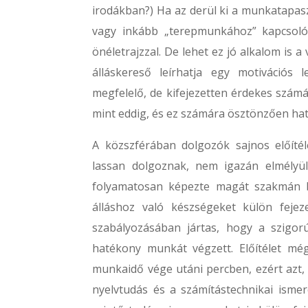
irodákban?) Ha az derül ki a munkatapasz
vagy inkább „terepmunkához” kapcsolód
önéletrajzzal. De lehet ez jó alkalom is 
álláskereső leírhatja egy motivációs l
megfelelő, de kifejezetten érdekes számá
mint eddig, és ez számára ösztönzően hat
A közszférában dolgozók sajnos előítéle
lassan dolgoznak, nem igazán elmélyült
folyamatosan képezte magát szakmán be
álláshoz való készségeket külön fejeze
szabályozásában jártas, hogy a szigorú
hatékony munkát végzett. Előítélet még
munkaidő vége utáni percben, ezért azt, 
nyelvtudás és a számítástechnikai ismere