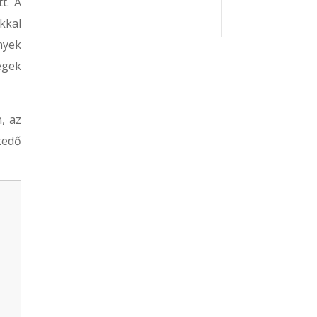
t. A
kkal
nyek
égek
, az
kedő