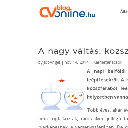
Áll
A nagy váltás: közs
by
JobAngel
|
nov 14, 2014
|
Karriertanácsok
A napi belföldi
leépítésekről. A 
közszférából le
helyzetben vannak
Több éves, akár év
nem foglalkoztak, nincs ilyen jellegű 
piacképesnek a versenyszférában. De cs