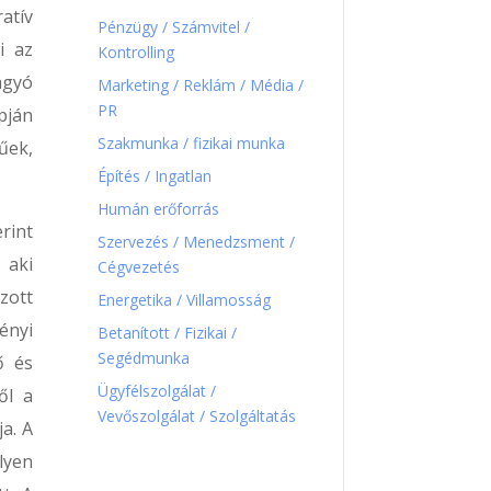
atív
Pénzügy / Számvitel /
i az
Kontrolling
ágyó
Marketing / Reklám / Média /
PR
pján
Szakmunka / fizikai munka
űek,
Építés / Ingatlan
Humán erőforrás
rint
Szervezés / Menedzsment /
 aki
Cégvezetés
zott
Energetika / Villamosság
ényi
Betanított / Fizikai /
Segédmunka
ő és
Ügyfélszolgálat /
ől a
Vevőszolgálat / Szolgáltatás
a. A
lyen