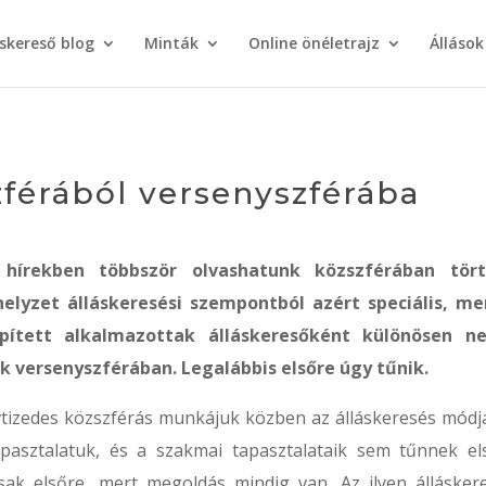
áskereső blog
Minták
Online önéletrajz
Állások
zférából versenyszférába
 hírekben többször olvashatunk közszférában tör
helyzet álláskeresési szempontból azért speciális, me
épített alkalmazottak álláskeresőként különösen n
 versenyszférában. Legalábbis elsőre úgy tűnik.
tizedes közszférás munkájuk közben az álláskeresés módja
tapasztalatuk, és a szakmai tapasztalataik sem tűnnek el
ak elsőre, mert megoldás mindig van. Az ilyen állásker