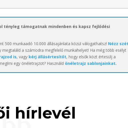
hol tényleg támogatnak mindenben és kapsz fejlődési
int 500 munkaadó 10.000 állásajánlata közül válogathatsz!
Nézz szé
y megtaláld a számodra megfelelő munkahelyet! Ha még több esélyt
rajzod is
, vagy
kérj állásértesítőt
, hogy elsők közt értesülj a
 megírni egy önéletrajzot? Használd
önéletrajz sablonjainkat
.
i hírlevél
ebb