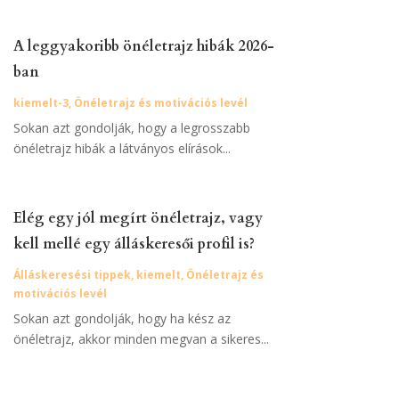
A leggyakoribb önéletrajz hibák 2026-
ban
kiemelt-3
,
Önéletrajz és motivációs levél
Sokan azt gondolják, hogy a legrosszabb
önéletrajz hibák a látványos elírások...
Elég egy jól megírt önéletrajz, vagy
kell mellé egy álláskeresői profil is?
Álláskeresési tippek
,
kiemelt
,
Önéletrajz és
motivációs levél
Sokan azt gondolják, hogy ha kész az
önéletrajz, akkor minden megvan a sikeres...