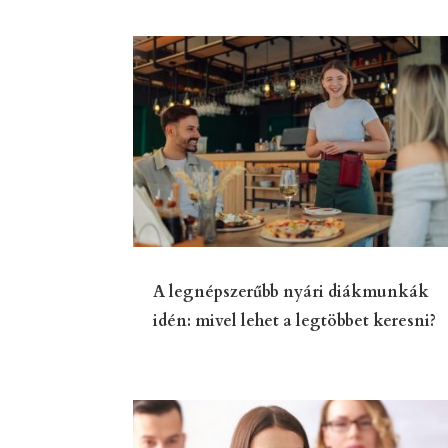
A legnépszerűbb nyári diákmunkák
idén: mivel lehet a legtöbbet keresni?