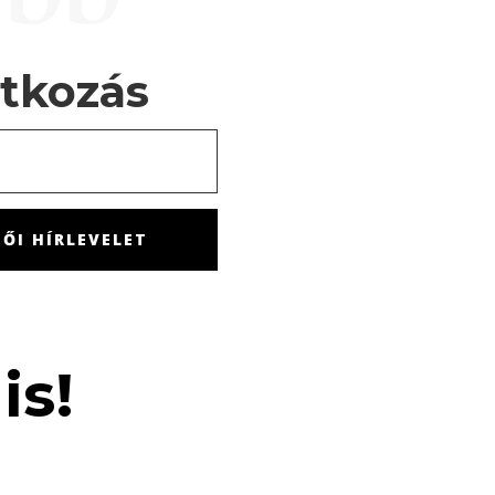
atkozás
ŐI HÍRLEVELET
is!