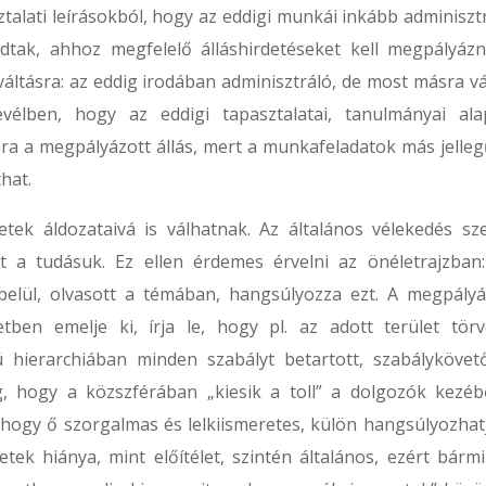
talati leírásokból, hogy az eddigi munkái inkább adminisztr
tak, ahhoz megfelelő álláshirdetéseket kell megpályázn
a váltásra: az eddig irodában adminisztráló, de most másra v
evélben, hogy az eddigi tapasztalatai, tanulmányai ala
ra a megpályázott állás, mert a munkafeladatok más jelleg
hat.
tek áldozataivá is válhatnak. Az általános vélekedés sze
 a tudásuk. Ez ellen érdemes érvelni az önéletrajzban:
lül, olvasott a témában, hangsúlyozza ezt. A megpályá
tben emelje ki, írja le, hogy pl. az adott terület törv
 hierarchiában minden szabályt betartott, szabálykövet
, hogy a közszférában „kiesik a toll” a dolgozók kezéb
hogy ő szorgalmas és lelkiismeretes, külön hangsúlyozhatj
tek hiánya, mint előítélet, szintén általános, ezért bármi