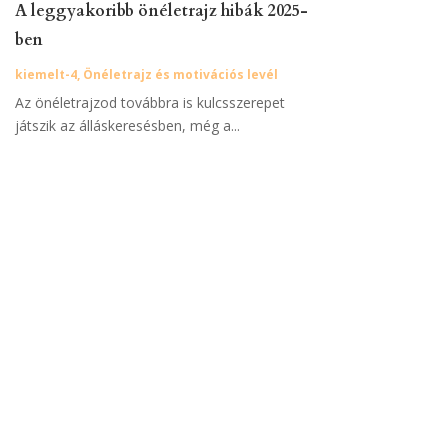
A leggyakoribb önéletrajz hibák 2025-
ben
kiemelt-4
,
Önéletrajz és motivációs levél
Az önéletrajzod továbbra is kulcsszerepet
játszik az álláskeresésben, még a...