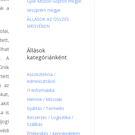
Győr-Moson-Sopron megye
ák a
Veszprém megye
ÁLLÁSOK AZ ÖSSZES
MEGYÉBEN
lai,
tett,
lhat
Állások
kategóriánként
n. A
űnik
Asszisztencia /
tett
Adminisztráció
n az
IT/informatika
kat,
Mérnök / Műszaki
akit
Gyártás / Termelés
a is
Beszerzés / Logisztika /
jogi
Szállítás
védi
Értékesítés / Kereskedelem