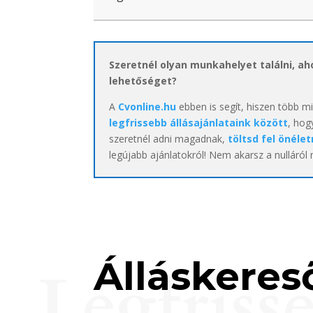
Szeretnél olyan munkahelyet találni, a
lehetőséget?
A
Cvonline.hu
ebben is segít, hiszen több m
legfrissebb állásajánlataink között
, hog
szeretnél adni magadnak,
töltsd fel önélet
legújabb ajánlatokról! Nem akarsz a nulláról
Álláskereső
Legfriss