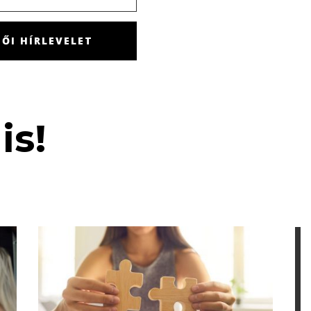
ŐI HÍRLEVELET
is!