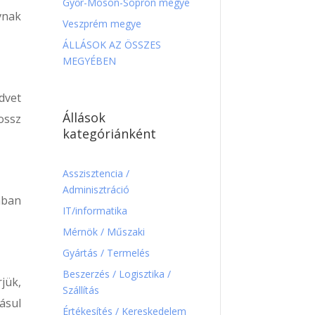
Győr-Moson-Sopron megye
vnak
Veszprém megye
ÁLLÁSOK AZ ÖSSZES
MEGYÉBEN
dvet
Állások
ossz
kategóriánként
Asszisztencia /
Adminisztráció
ában
IT/informatika
Mérnök / Műszaki
Gyártás / Termelés
Beszerzés / Logisztika /
jük,
Szállítás
ásul
Értékesítés / Kereskedelem