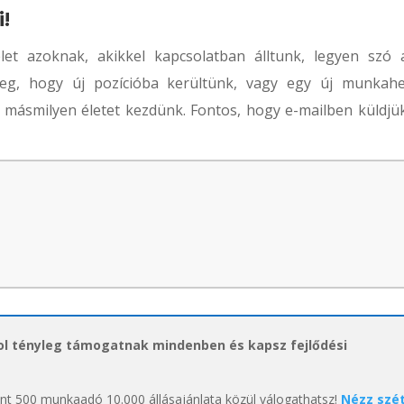
!
let azoknak, akikkel kapcsolatban álltunk, legyen szó 
 meg, hogy új pozícióba kerültünk, vagy egy új munkahe
másmilyen életet kezdünk. Fontos, hogy e-mailben küldjük
hol tényleg támogatnak mindenben és kapsz fejlődési
int 500 munkaadó 10.000 állásajánlata közül válogathatsz!
Nézz szé