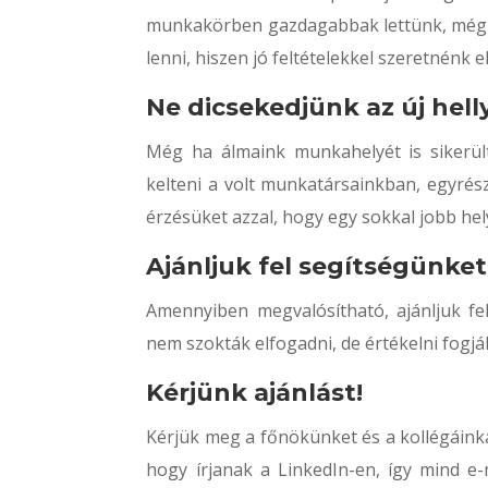
munkakörben gazdagabbak lettünk, még ak
lenni, hiszen jó feltételekkel szeretnénk 
Ne dicsekedjünk az új helly
Még ha álmaink munkahelyét is sikerül
kelteni a volt munkatársainkban, egyrés
érzésüket azzal, hogy egy sokkal jobb he
Ajánljuk fel segítségünket
Amennyiben megvalósítható, ajánljuk fe
nem szokták elfogadni, de értékelni fogjá
Kérjünk ajánlást!
Kérjük meg a főnökünket és a kollégáinka
hogy írjanak a LinkedIn-en, így mind e