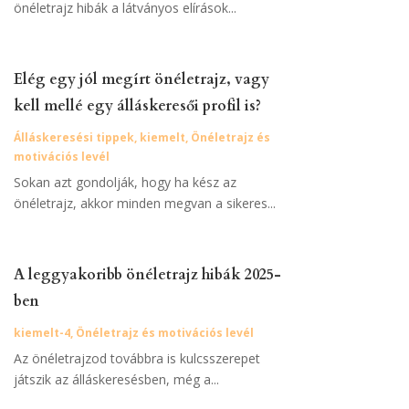
önéletrajz hibák a látványos elírások...
Elég egy jól megírt önéletrajz, vagy
kell mellé egy álláskeresői profil is?
Álláskeresési tippek
,
kiemelt
,
Önéletrajz és
motivációs levél
Sokan azt gondolják, hogy ha kész az
önéletrajz, akkor minden megvan a sikeres...
A leggyakoribb önéletrajz hibák 2025-
ben
kiemelt-4
,
Önéletrajz és motivációs levél
Az önéletrajzod továbbra is kulcsszerepet
játszik az álláskeresésben, még a...