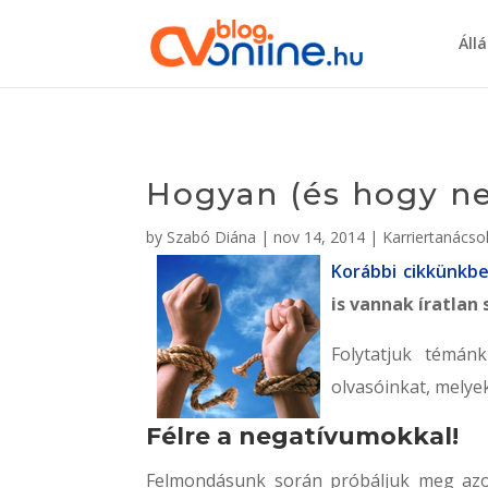
Áll
Hogyan (és hogy ne
by
Szabó Diána
|
nov 14, 2014
|
Karriertanácso
Korábbi cikkünkb
is vannak íratlan
Folytatjuk témán
olvasóinkat, melye
Félre a negatívumokkal!
Felmondásunk során próbáljuk meg azok