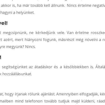
kor is, ha már tovább kell állnunk. Nincs értelme negatí
elhagyni a helyünket.
el!
t megcsípnünk, ne kérkedjünk vele. Van értelme rosszke
zt azért, mert hiányozni fogunk, másrészt még növelni a r
lyre megyünk? Nincs.
!
l segítségünket az átadáskor és a későbbiekben is. Által
k hozzáállásunkat.
t, hogy írjanak rólunk ajánlást. Amennyiben elfogadják, kér
-mailben mind telefonon tovább tudjuk majd küldeni, ráad