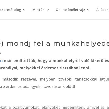
áskereső blog
Minták
Online önéletrajz
Állások
) mondj fel a munkahelyede
k
en
már említettük, hogy a munkahelyről való kikerülé
 szabályai, melyekkel érdemes tisztában lenni.
k második részével, melyben további tanácsokkal látju
kre érdemes odafigyelni távozásunk előtt!
at a pozitívumokat, előnyöket megemlíteni, amivel az a