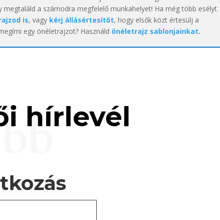
y megtaláld a számodra megfelelő munkahelyet! Ha még több esélyt
rajzod is
, vagy
kérj állásértesítőt
, hogy elsők közt értesülj a
 megírni egy önéletrajzot? Használd
önéletrajz sablonjainkat
.
i hírlevél
ebb
atkozás