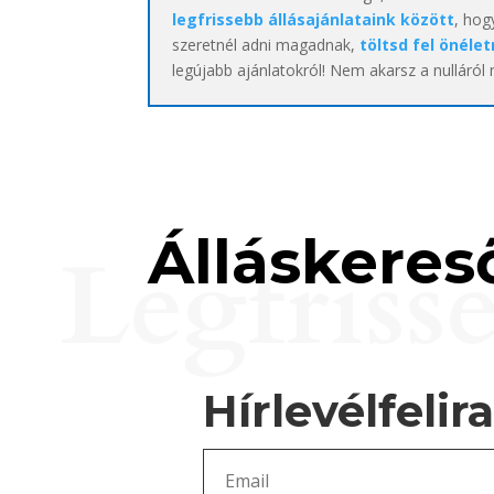
legfrissebb állásajánlataink között
, hog
szeretnél adni magadnak,
töltsd fel önélet
legújabb ajánlatokról! Nem akarsz a nulláról
Álláskereső
Legfriss
Hírlevélfelir