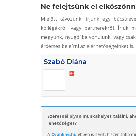
Ne felejtsünk el elköszönni
Mielőtt távozunk, írjunk egy búcsúleve
kollégákról, vagy partnerekről. Írjuk
megyünk, nyugdíjba vonulunk, vagy csak 
érdemes beleírni az elérhetőségeinket is.
Szabó Diána
Szeretnél olyan munkahelyet találni, a
lehetőséget?
A
Cvonline.hu
ebben is segít, hiszen több m