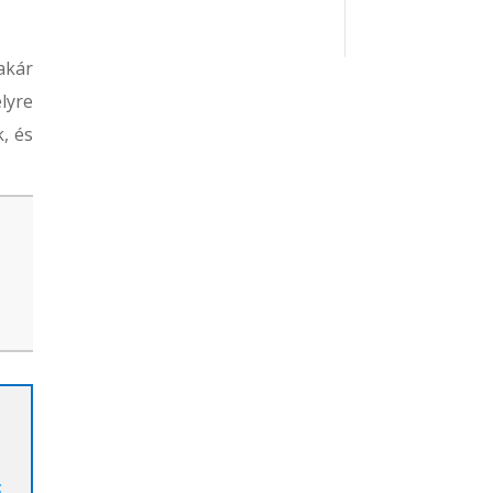
akár
lyre
, és
t