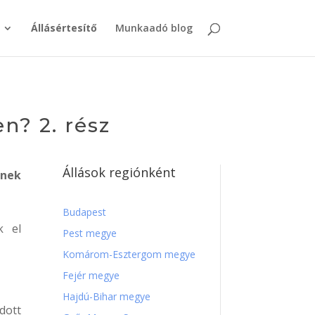
Állásértesítő
Munkaadó blog
n? 2. rész
Állások regiónként
snek
Budapest
k el
Pest megye
Komárom-Esztergom megye
Fejér megye
Hajdú-Bihar megye
dott