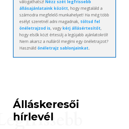
válogathatsz!
Nézz szét legfrissebb
állásajánlataink között
, hogy megtaláld a
számodra megfelelő munkahelyet! Ha még több
esélyt szeretnél adni magadnak,
töltsd fel
önéletrajzod is
, vagy
kérj állásértesítőt
,
hogy elsők közt értesülj a legújabb ajánlatokról!
Nem akarsz a nulláról megírni egy önéletrajzot?
Használd
önéletrajz sablonjainkat
.
Álláskeresői
Legfrissebb
hírlevél