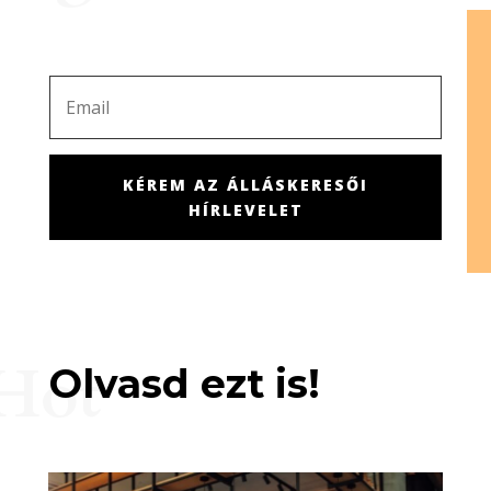
KÉREM AZ ÁLLÁSKERESŐI
HÍRLEVELET
Hot
Olvasd ezt is!