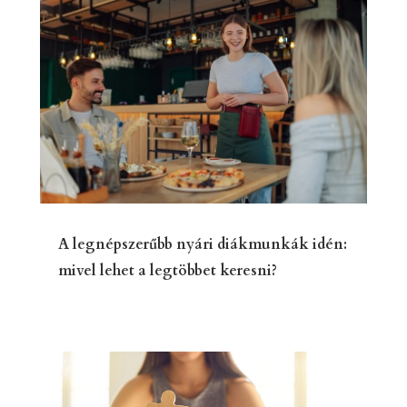
A legnépszerűbb nyári diákmunkák idén:
mivel lehet a legtöbbet keresni?