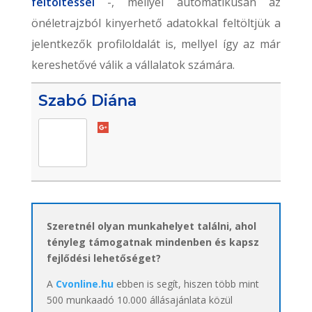
feltöltéssel
-, mellyel automatikusan az
önéletrajzból kinyerhető adatokkal feltöltjük a
jelentkezők profiloldalát is, mellyel így az már
kereshetővé válik a vállalatok számára.
Szabó Diána
Szeretnél olyan munkahelyet találni, ahol
tényleg támogatnak mindenben és kapsz
fejlődési lehetőséget?
A
Cvonline.hu
ebben is segít, hiszen több mint
500 munkaadó 10.000 állásajánlata közül