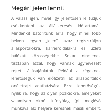
Megéri jelen lenni!
A válasz igen, mivel így jelentősen le tudjuk
csökkenteni az álláskeresés időtartamát.
Mindenkit bátorítunk arra, hogy minél több
helyen legyen „jelen”, azaz regisztráljon
állásportálokra, karrieroldalakra és üzleti
hálózati közösségekbe. Sokan nincsenek
tisztában azzal, hogy vannak úgynevezett
rejtett állásajánlatok. Például a cégeknek
lehetőségük van előfizetni az állásportálok
önéletrajzi adatbázisára. Ezzel lehetőségük
nyílik rá, hogy az olyan pozíciókra, amelyeket
valamilyen okból kifolyólag (pl. meglévő
munkavállaló helyére keresnek másik embert,