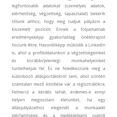
legfontosabb adatokat (személyes adatok,
elérhetőség, végzettség, tapasztalat) bekérik
tőlünk ahhoz, hogy meg tudjuk pályázni a
kiszemelt pozíciót. Ennek a folyamatnak
eredményeképp gyakorlatilag önéletrajzot
hozunk létre. Hasonlóképp működik a LinkedIn
is, ahol a profiloldalunkon a végzettségeinket
és korábbi/jelenlegi munkahelyeinket
tüntethetjük fel. És ne feledkezzünk meg a
különböző állásportálokról sem, ahol szintén
számtalan mező kitöltése vár a regisztrálókra.
Felmerül a kérdés tehát, érdemes-e ennyi
helyen megosztani életünket, ha egy
álláspályázathoz elegendő a munkaadó
elérhetősége és a mellékletként csatolt