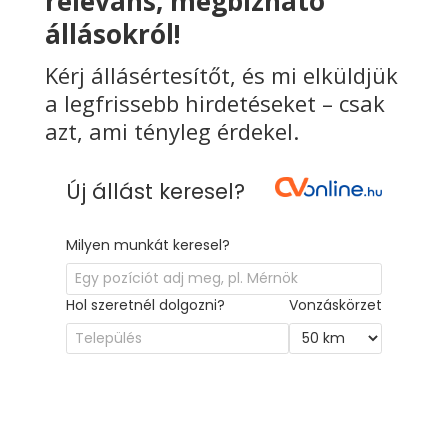
releváns, megbízható
állásokról!
Kérj állásértesítőt, és mi elküldjük
a legfrissebb hirdetéseket – csak
azt, ami tényleg érdekel.