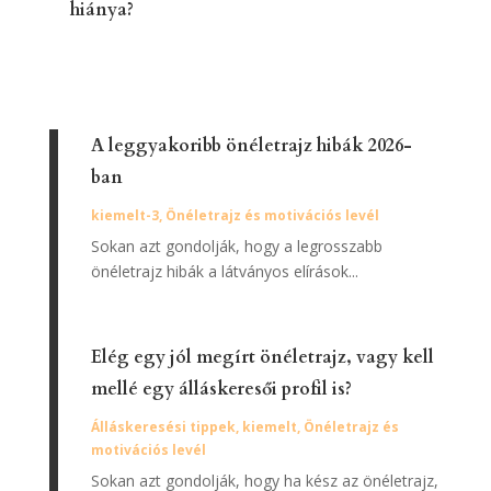
hiánya?
A leggyakoribb önéletrajz hibák 2026-
ban
kiemelt-3
,
Önéletrajz és motivációs levél
Sokan azt gondolják, hogy a legrosszabb
önéletrajz hibák a látványos elírások...
Elég egy jól megírt önéletrajz, vagy kell
mellé egy álláskeresői profil is?
Álláskeresési tippek
,
kiemelt
,
Önéletrajz és
motivációs levél
Sokan azt gondolják, hogy ha kész az önéletrajz,