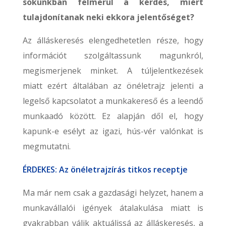
sokunkban felmerül a kérdés, miért
tulajdonítanak neki ekkora jelentőséget?
Az álláskeresés elengedhetetlen része, hogy
információt szolgáltassunk magunkról,
megismerjenek minket. A túljelentkezések
miatt ezért általában az önéletrajz jelenti a
legelső kapcsolatot a munkakereső és a leendő
munkaadó között. Ez alapján dől el, hogy
kapunk-e esélyt az igazi, hús-vér valónkat is
megmutatni.
ÉRDEKES: Az önéletrajzírás titkos receptje
Ma már nem csak a gazdasági helyzet, hanem a
munkavállalói igények átalakulása miatt is
gyakrabban válik aktuálissá az álláskeresés, a