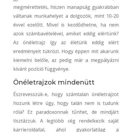
megmérettetés, hiszen manapság gyakrabban
váltanak munkahelyet a dolgozók, mint 10-20
évvel ezelőtt. Mivel is kezdődhetne, ha nem
azok számbavételével, amiket eddig elértünk?
Az önéletrajz így az életünk eddig elért
eredményeit tükrözi. Hogy éppen mit akarunk
kiemelni belőle, az pedig már a megpályázni
kívánt pozíció függvénye.
Önéletrajzok mindenütt
Észrevesszük-e, hogy számtalan önéletrajzot
hozunk létre úgy, hogy talán nem is tudunk
róla? Ez paradoxonnak tűnhet, de mindjárt
tisztázzuk. A legtöbb cég rendelkezik saját
karrieroldallal, ahol gyakorlatilag a