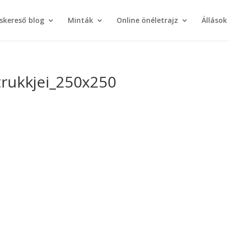
áskereső blog
Minták
Online önéletrajz
Állások
 trukkjei_250x250