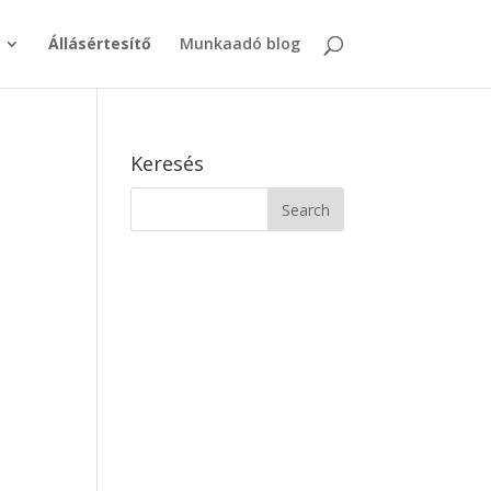
Állásértesítő
Munkaadó blog
Keresés