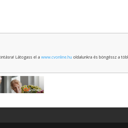
tintásra! Látogass el a
www.cvonline.hu
oldalunkra és böngéssz a töb