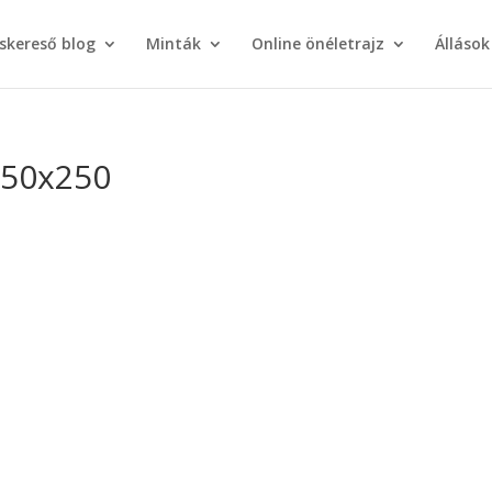
áskereső blog
Minták
Online önéletrajz
Állások
250x250