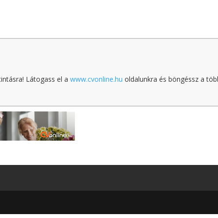
tintásra! Látogass el a
www.cvonline.hu
oldalunkra és böngéssz a töb