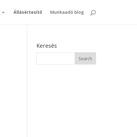
Állásértesítő
Munkaadó blog
Keresés