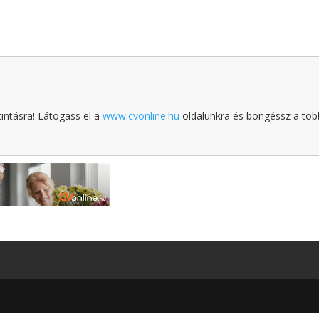
tintásra! Látogass el a
www.cvonline.hu
oldalunkra és böngéssz a töb