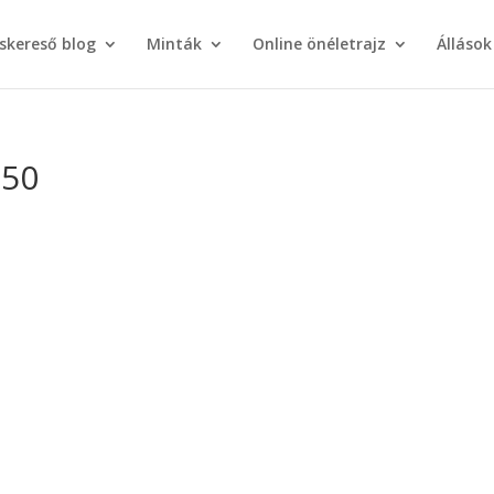
áskereső blog
Minták
Online önéletrajz
Állások
250