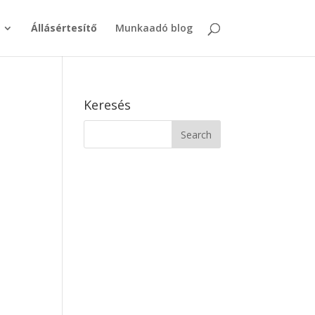
Állásértesítő
Munkaadó blog
Keresés