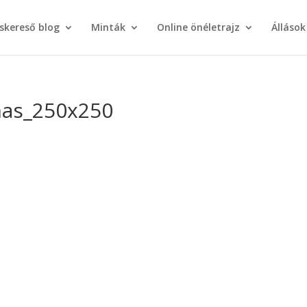
áskereső blog
Minták
Online önéletrajz
Állások
omas_250x250