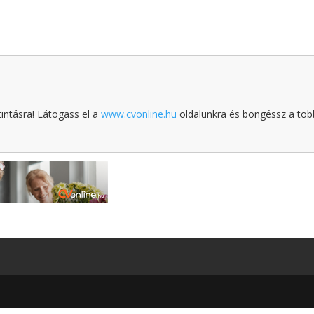
tintásra! Látogass el a
www.cvonline.hu
oldalunkra és böngéssz a töb