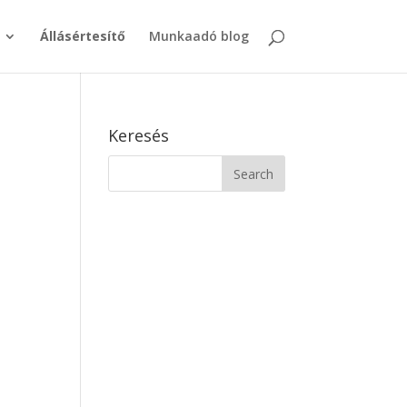
Állásértesítő
Munkaadó blog
Keresés