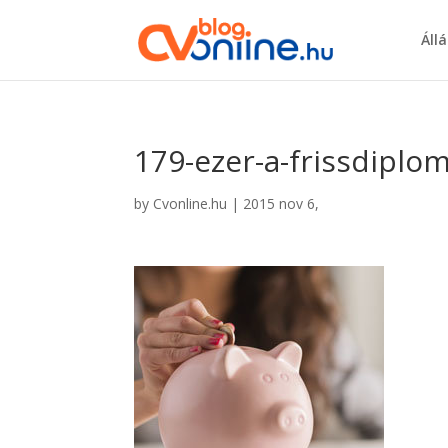
Áll
179-ezer-a-frissdipl
by
Cvonline.hu
|
2015 nov 6,