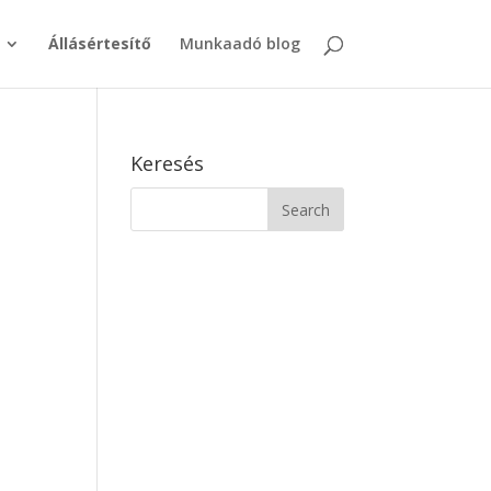
Állásértesítő
Munkaadó blog
Keresés