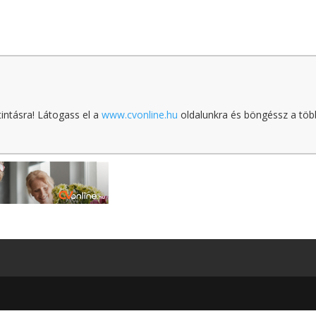
tintásra! Látogass el a
www.cvonline.hu
oldalunkra és böngéssz a töb