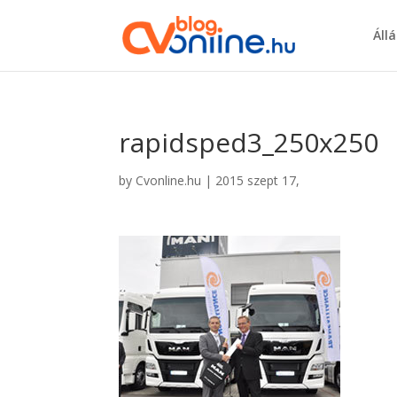
Áll
rapidsped3_250x250
by
Cvonline.hu
|
2015 szept 17,