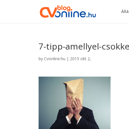
Áll
7-tipp-amellyel-csok
by
Cvonline.hu
|
2015 okt 2,