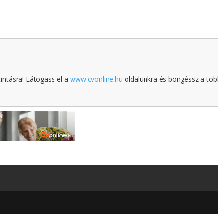
tintásra! Látogass el a
www.cvonline.hu
oldalunkra és böngéssz a töb