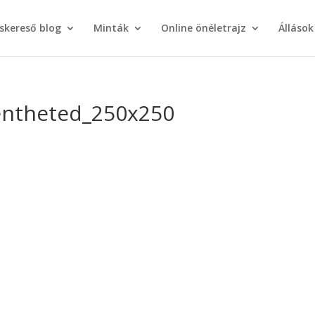
áskereső blog
Minták
Online önéletrajz
Állások
kentheted_250x250