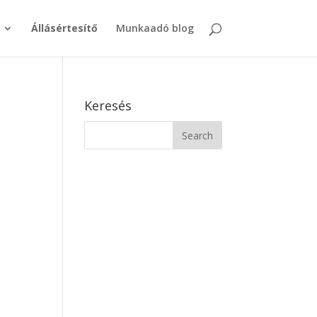
Állásértesítő
Munkaadó blog
Keresés