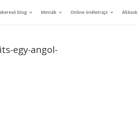
áskereső blog
Minták
Online önéletrajz
Állások
ts-egy-angol-