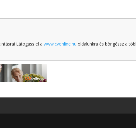
tintásra! Látogass el a
www.cvonline.hu
oldalunkra és böngéssz a töb