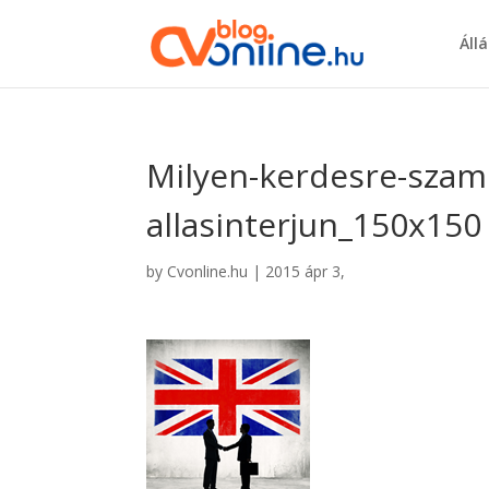
Áll
Milyen-kerdesre-szami
allasinterjun_150x150
by
Cvonline.hu
|
2015 ápr 3,