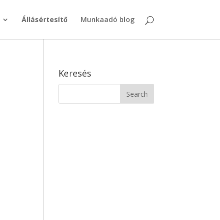
Állásértesítő
Munkaadó blog
Keresés