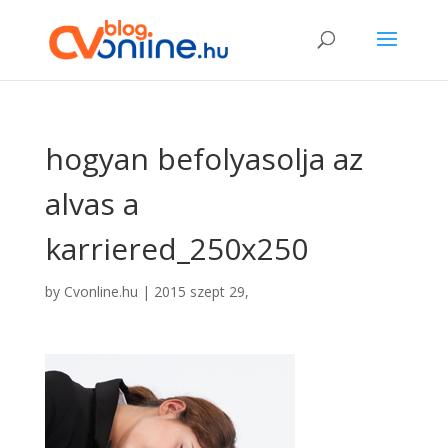
hogyan befolyasolja az
alvas a
karriered_250x250
by
Cvonline.hu
|
2015 szept 29,