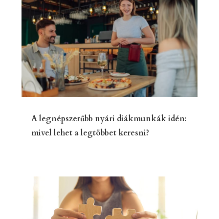
A legnépszerűbb nyári diákmunkák idén:
mivel lehet a legtöbbet keresni?