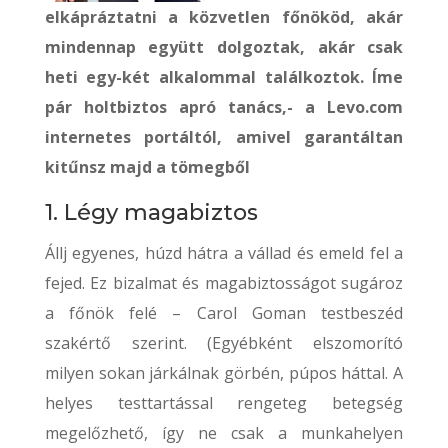
elkápráztatni a közvetlen főnököd, akár
mindennap együtt dolgoztak, akár csak
heti egy-két alkalommal találkoztok. Íme
pár holtbiztos apró tanács,- a Levo.com
internetes portáltól, amivel garantáltan
kitűnsz majd a tömegből
1. Légy magabiztos
Állj egyenes, húzd hátra a vállad és emeld fel a
fejed. Ez bizalmat és magabiztosságot sugároz
a főnök felé – Carol Goman testbeszéd
szakértő szerint. (Egyébként elszomorító
milyen sokan járkálnak görbén, púpos háttal. A
helyes testtartással rengeteg betegség
megelőzhető, így ne csak a munkahelyen