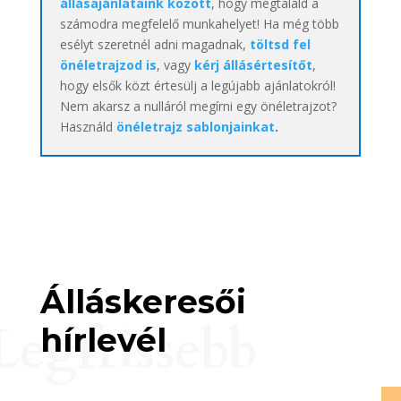
állásajánlataink között
, hogy megtaláld a
számodra megfelelő munkahelyet! Ha még több
esélyt szeretnél adni magadnak,
töltsd fel
önéletrajzod is
, vagy
kérj állásértesítőt
,
hogy elsők közt értesülj a legújabb ajánlatokról!
Nem akarsz a nulláról megírni egy önéletrajzot?
Használd
önéletrajz sablonjainkat
.
Álláskeresői
Legfrissebb
hírlevél