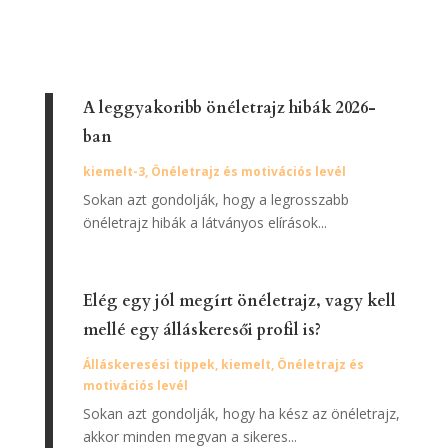
A leggyakoribb önéletrajz hibák 2026-
ban
kiemelt-3
,
Önéletrajz és motivációs levél
Sokan azt gondolják, hogy a legrosszabb
önéletrajz hibák a látványos elírások...
Elég egy jól megírt önéletrajz, vagy kell
mellé egy álláskeresői profil is?
Álláskeresési tippek
,
kiemelt
,
Önéletrajz és
motivációs levél
Sokan azt gondolják, hogy ha kész az önéletrajz,
akkor minden megvan a sikeres...