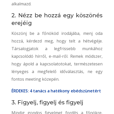
alkalmazd.
2. Nézz be hozzá egy köszönés
erejéig
Köszönj be a főnököd irodájába, menj oda
hozzá, kérdezd meg, hogy telt a hétvégéje.
Társalogjatok a legfrissebb munkához
kapcsolódó hírről, e-mail-ről. Remek módszer,
hogy ápold a kapcsolatotokat, természetesen
lényeges a megfelelő időválasztás, ne egy
fontos meeting közepén.
ÉRDEKES: 4 tanács a hatékony ebédszünetért
3. Figyelj, figyelj és figyelj
Mindig gondos figyelmet fordíts a főnökre,