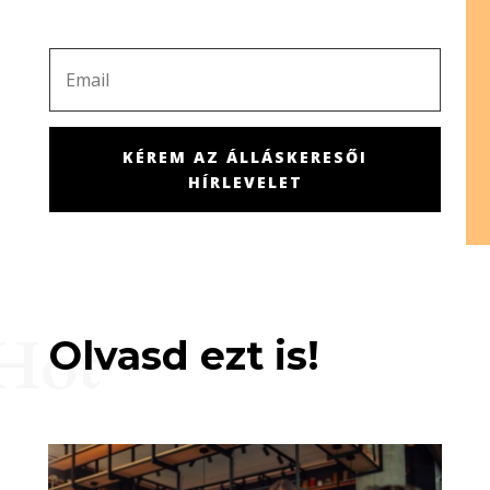
KÉREM AZ ÁLLÁSKERESŐI
HÍRLEVELET
Hot
Olvasd ezt is!