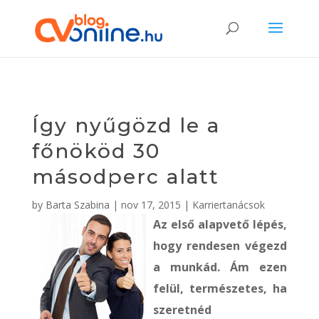
Így nyűgözd le a
főnököd 30
másodperc alatt
by
Barta Szabina
|
nov 17, 2015
|
Karriertanácsok
Az első alapvető lépés,
hogy rendesen végezd
a munkád. Ám ezen
felül, természetes, ha
szeretnéd