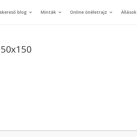
áskereső blog
Minták
Online önéletrajz
Állások
150x150