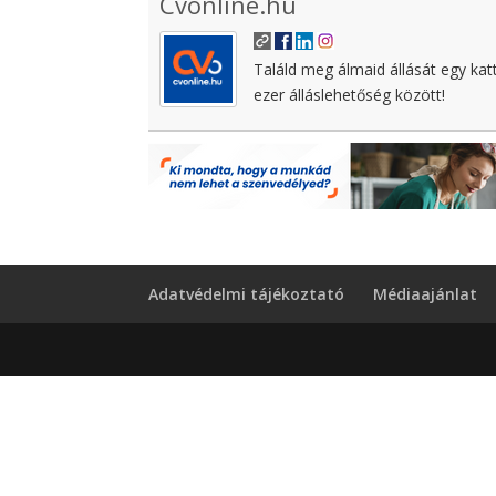
Cvonline.hu
Találd meg álmaid állását egy kat
ezer álláslehetőség között!
Adatvédelmi tájékoztató
Médiaajánlat