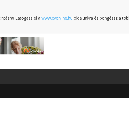
tintásra! Látogass el a
www.cvonline.hu
oldalunkra és böngéssz a töb