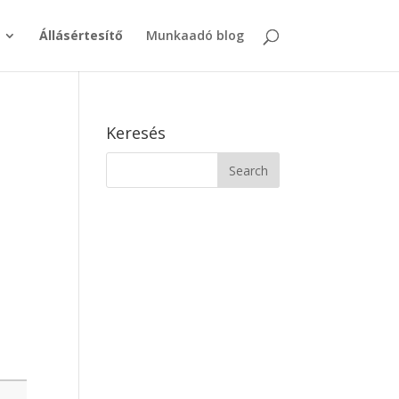
Állásértesítő
Munkaadó blog
Keresés