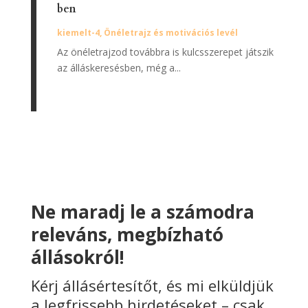
ben
kiemelt-4
,
Önéletrajz és motivációs levél
Az önéletrajzod továbbra is kulcsszerepet játszik
az álláskeresésben, még a...
Ne maradj le a számodra
releváns, megbízható
állásokról!
Kérj állásértesítőt, és mi elküldjük
a legfrissebb hirdetéseket – csak