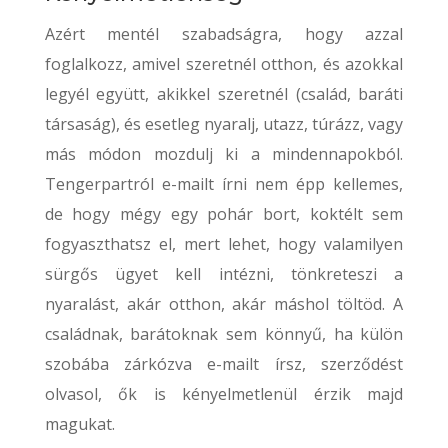
Azért mentél szabadságra, hogy azzal
foglalkozz, amivel szeretnél otthon, és azokkal
legyél együtt, akikkel szeretnél (család, baráti
társaság), és esetleg nyaralj, utazz, túrázz, vagy
más módon mozdulj ki a mindennapokból.
Tengerpartról e-mailt írni nem épp kellemes,
de hogy mégy egy pohár bort, koktélt sem
fogyaszthatsz el, mert lehet, hogy valamilyen
sürgős ügyet kell intézni, tönkreteszi a
nyaralást, akár otthon, akár máshol töltöd. A
családnak, barátoknak sem könnyű, ha külön
szobába zárkózva e-mailt írsz, szerződést
olvasol, ők is kényelmetlenül érzik majd
magukat.