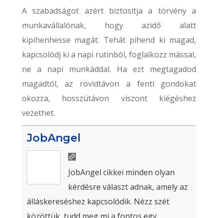
A szabadságot azért biztosítja a törvény a
munkavállalónak, hogy azidő alatt
kipihenhesse magát. Tehát pihend ki magad,
kapcsolódj ki a napi rutinból, foglalkozz mással,
ne a napi munkáddal. Ha ezt megtagadod
magadtól, az rövidtávon a fenti gondokat
okozza, hosszútávon viszont kiégéshez
vezethet.
JobAngel
JobAngel cikkei minden olyan
kérdésre választ adnak, amely az
álláskereséshez kapcsolódik. Nézz szét
közöttük, tudd meg mi a fontos egy