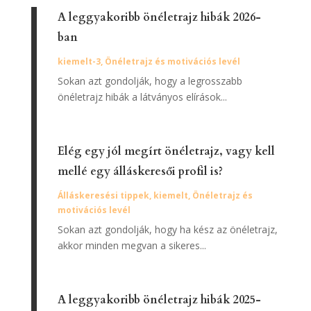
A leggyakoribb önéletrajz hibák 2026-
ban
kiemelt-3
,
Önéletrajz és motivációs levél
Sokan azt gondolják, hogy a legrosszabb
önéletrajz hibák a látványos elírások...
Elég egy jól megírt önéletrajz, vagy kell
mellé egy álláskeresői profil is?
Álláskeresési tippek
,
kiemelt
,
Önéletrajz és
motivációs levél
Sokan azt gondolják, hogy ha kész az önéletrajz,
akkor minden megvan a sikeres...
A leggyakoribb önéletrajz hibák 2025-