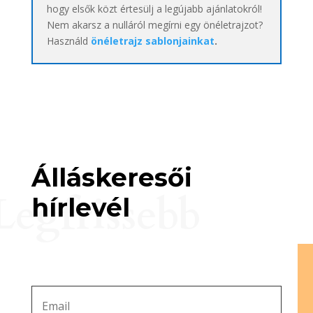
hogy elsők közt értesülj a legújabb ajánlatokról!
Nem akarsz a nulláról megírni egy önéletrajzot?
Használd
önéletrajz sablonjainkat
.
Álláskeresői
Legfrissebb
hírlevél