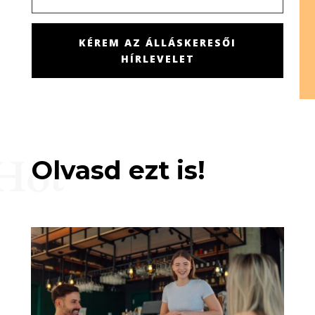
KÉREM AZ ÁLLÁSKERESŐI
HÍRLEVELET
Hot
Olvasd ezt is!