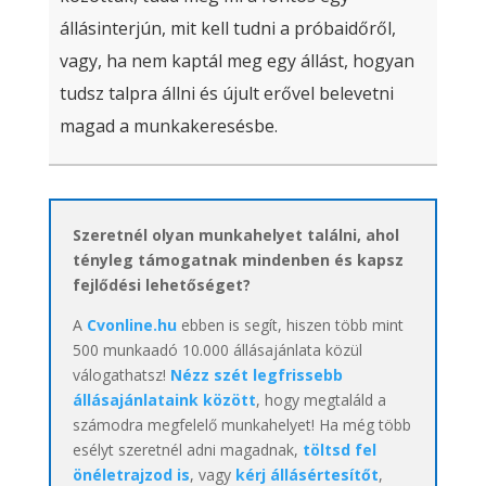
állásinterjún, mit kell tudni a próbaidőről,
vagy, ha nem kaptál meg egy állást, hogyan
tudsz talpra állni és újult erővel belevetni
magad a munkakeresésbe.
Szeretnél olyan munkahelyet találni, ahol
tényleg támogatnak mindenben és kapsz
fejlődési lehetőséget?
A
Cvonline.hu
ebben is segít, hiszen több mint
500 munkaadó 10.000 állásajánlata közül
válogathatsz!
Nézz szét legfrissebb
állásajánlataink között
, hogy megtaláld a
számodra megfelelő munkahelyet! Ha még több
esélyt szeretnél adni magadnak,
töltsd fel
önéletrajzod is
, vagy
kérj állásértesítőt
,