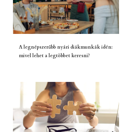
A legnépszerűbb nyári diákmunkák idén:
mivel lehet a legtöbbet keresni?