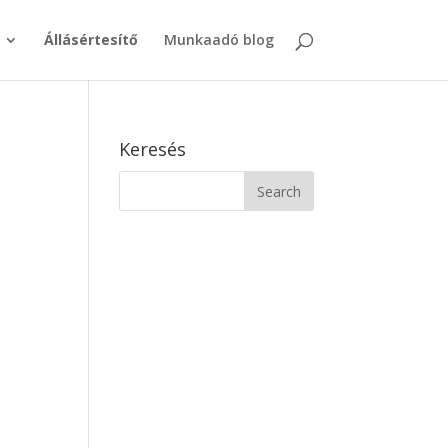
Állásértesítő
Munkaadó blog
Keresés