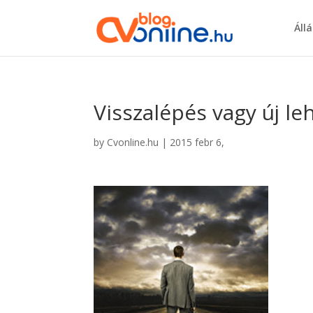
Áll
Visszalépés vagy új le
by
Cvonline.hu
|
2015 febr 6,