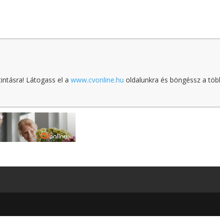
tintásra! Látogass el a
www.cvonline.hu
oldalunkra és böngéssz a töb