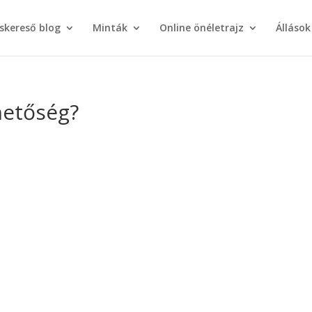
áskereső blog
Minták
Online önéletrajz
Állások
hetőség?