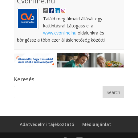
Cvonline.hu
Találd meg álmaid állását egy
kattintásra! Látogass el a
www.cvonline.hu
oldalunkra és
böngéssz a több ezer álláslehetőség között!
Keresés
Adatvédelmi tájékoztató
Médiaajánlat