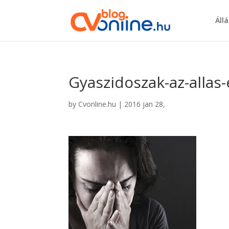
Áll
Gyaszidoszak-az-allas
by
Cvonline.hu
|
2016 jan 28,