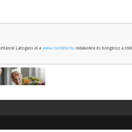
tintásra! Látogass el a
www.cvonline.hu
oldalunkra és böngéssz a töb