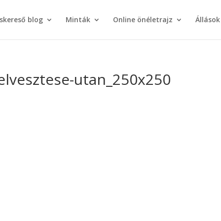
áskereső blog
Minták
Online önéletrajz
Állások
-elvesztese-utan_250x250