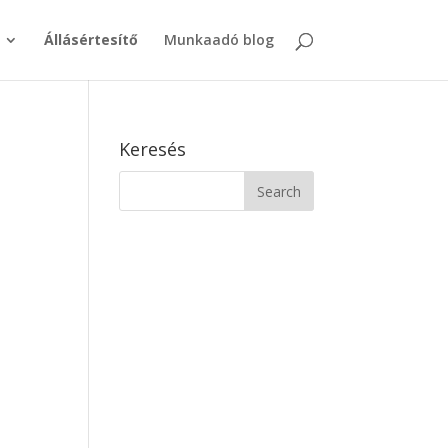
Állásértesítő
Munkaadó blog
Keresés