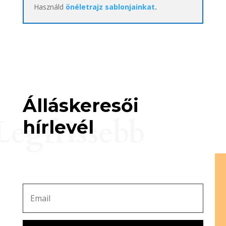
Használd
önéletrajz sablonjainkat
.
Álláskeresői
Legfrissebb
hírlevél