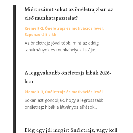
Miért számít sokat az önéletrajzban az
első munkatapasztalat?
Kiemelt-2
,
Önéletrajz és motivációs levél
,
Szponzorált cikk
Az önéletrajz jóval több, mint az addigi
tanulmányok és munkahelyek listája:...
A leggyakoribb önéletrajz hibák 2026-
ban
kiemelt-3
,
Önéletrajz és motivációs levél
Sokan azt gondolják, hogy a legrosszabb
önéletrajz hibák a látványos elírások...
Elég egy jól megírt önéletrajz, vagy kell