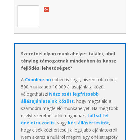
Szeretnél olyan munkahelyet találni, ahol
tényleg támogatnak mindenben és kapsz
fejlődési lehetőséget?
A
Cvonline.hu
ebben is segít, hiszen több mint
500 munkaadó 10.000 állásajánlata közül
válogathatsz!
Nézz szét legfrissebb
állásajánlataink között
, hogy megtaláld a
számodra megfelelő munkahelyet! Ha még több
esélyt szeretnél adni magadnak,
töltsd fel
önéletrajzod is
, vagy
kérj állásértesítőt
,
hogy elsők közt értesülj a legújabb ajánlatokról!
Nem akarsz a nulláról megírni egy önéletrajzot?