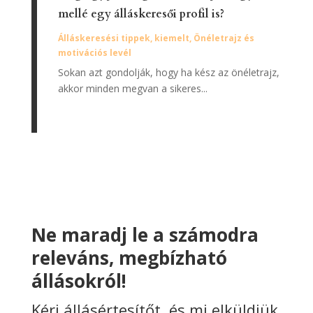
mellé egy álláskeresői profil is?
Álláskeresési tippek
,
kiemelt
,
Önéletrajz és
motivációs levél
Sokan azt gondolják, hogy ha kész az önéletrajz,
akkor minden megvan a sikeres...
Ne maradj le a számodra
releváns, megbízható
állásokról!
Kérj állásértesítőt, és mi elküldjük