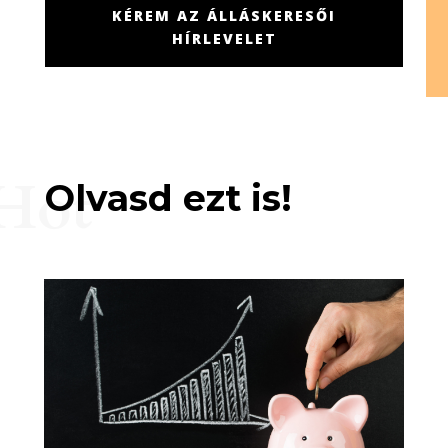
KÉREM AZ ÁLLÁSKERESŐI
HÍRLEVELET
Hot
Olvasd ezt is!