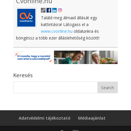
Cvonline.hu
Találd meg álmaid állását egy
kattintásra! Látogass el a
www.cvonline.hu
oldalunkra és
böngéssz a több ezer álláslehetőség között!
Keresés
Adatvédelmi tájékoztató
Médiaajánlat