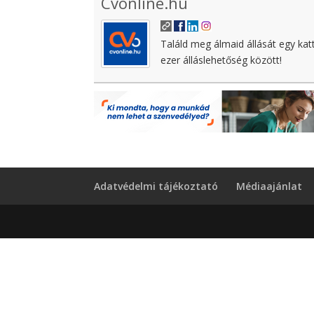
Cvonline.hu
Találd meg álmaid állását egy kat
ezer álláslehetőség között!
Adatvédelmi tájékoztató
Médiaajánlat