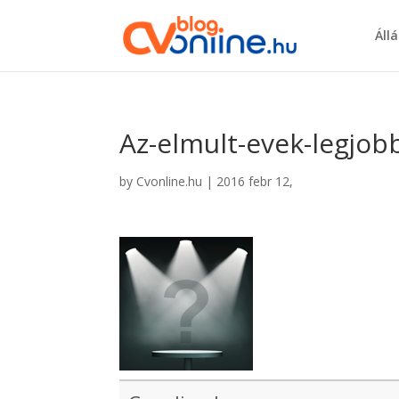
Áll
Az-elmult-evek-legjo
by
Cvonline.hu
|
2016 febr 12,