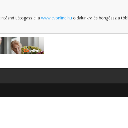
tintásra! Látogass el a
www.cvonline.hu
oldalunkra és böngéssz a töb