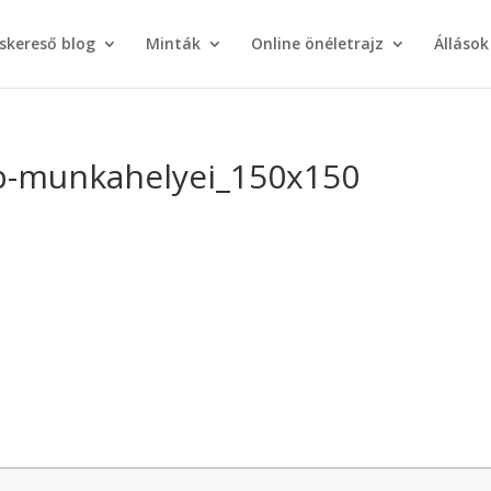
áskereső blog
Minták
Online önéletrajz
Állások
bb-munkahelyei_150x150