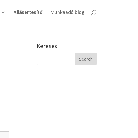
Állásértesítő
Munkaadó blog
Keresés