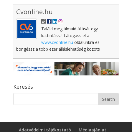
Cvonline.hu
Találd meg álmaid állását egy
kattintásra! Látogass el a
www.cvonline.hu
oldalunkra és
böngéssz a több ezer álláslehetőség között!
Keresés
Adatvédelmi tájékoztató
Médiaajánlat