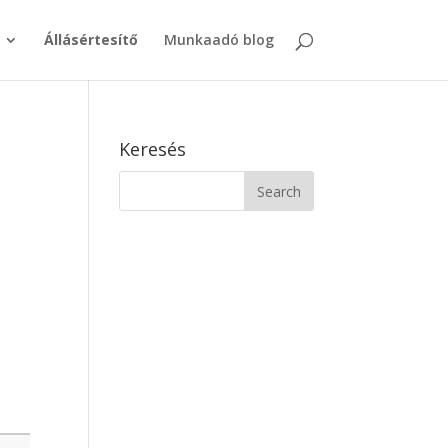
Állásértesítő
Munkaadó blog
Keresés