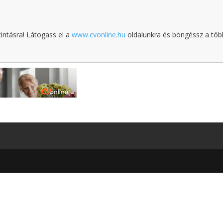
tintásra! Látogass el a
www.cvonline.hu
oldalunkra és böngéssz a töb