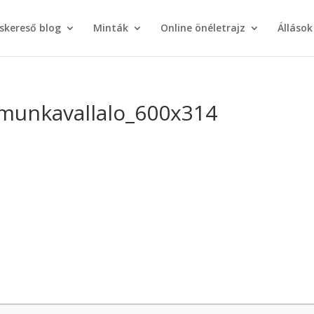
áskereső blog
Minták
Online önéletrajz
Állások
munkavallalo_600x314