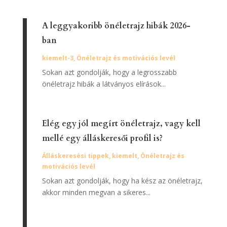
A leggyakoribb önéletrajz hibák 2026-
ban
kiemelt-3
,
Önéletrajz és motivációs levél
Sokan azt gondolják, hogy a legrosszabb
önéletrajz hibák a látványos elírások...
Elég egy jól megírt önéletrajz, vagy kell
mellé egy álláskeresői profil is?
Álláskeresési tippek
,
kiemelt
,
Önéletrajz és
motivációs levél
Sokan azt gondolják, hogy ha kész az önéletrajz,
akkor minden megvan a sikeres...