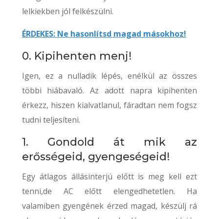
lelkiekben jól felkészülni.
ÉRDEKES: Ne hasonlítsd magad másokhoz!
0. Kipihenten menj!
Igen, ez a nulladik lépés, enélkül az összes
többi hiábavaló. Az adott napra kipihenten
érkezz, hiszen kialvatlanul, fáradtan nem fogsz
tudni teljesíteni.
1. Gondold át mik az
erősségeid, gyengeségeid!
Egy átlagos állásinterjú előtt is meg kell ezt
tenni,de AC előtt elengedhetetlen. Ha
valamiben gyengének érzed magad, készülj rá