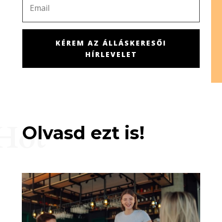
KÉREM AZ ÁLLÁSKERESŐI
HÍRLEVELET
Hot
Olvasd ezt is!