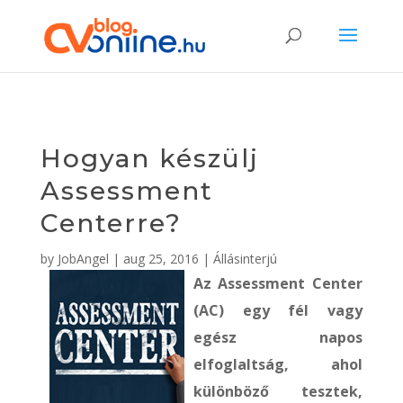
Hogyan készülj
Assessment
Centerre?
by
JobAngel
|
aug 25, 2016
|
Állásinterjú
Az Assessment Center
(AC) egy fél vagy
egész napos
elfoglaltság, ahol
különböző tesztek,