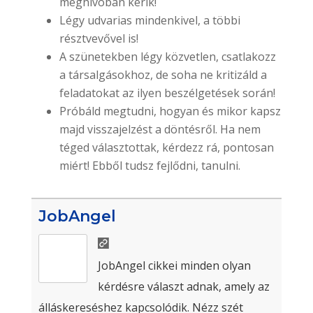
meghívóban kérik!
Légy udvarias mindenkivel, a többi
résztvevővel is!
A szünetekben légy közvetlen, csatlakozz
a társalgásokhoz, de soha ne kritizáld a
feladatokat az ilyen beszélgetések során!
Próbáld megtudni, hogyan és mikor kapsz
majd visszajelzést a döntésről. Ha nem
téged választottak, kérdezz rá, pontosan
miért! Ebből tudsz fejlődni, tanulni.
JobAngel
JobAngel cikkei minden olyan
kérdésre választ adnak, amely az
álláskereséshez kapcsolódik. Nézz szét