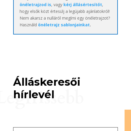
önéletrajzod is
, vagy
kérj állásértesítőt
,
hogy elsők közt értesülj a legújabb ajánlatokról!
Nem akarsz a nulláról megírni egy önéletrajzot?
Használd
önéletrajz sablonjainkat
.
Álláskeresői
Legfrissebb
hírlevél