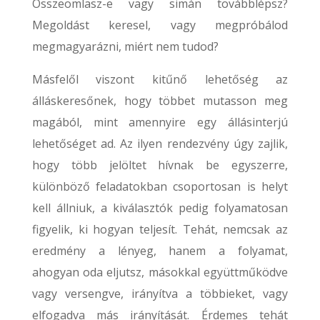
Összeomlasz-e vagy simán továbblépsz?
Megoldást keresel, vagy megpróbálod
megmagyarázni, miért nem tudod?
Másfelől viszont kitűnő lehetőség az
álláskeresőnek, hogy többet mutasson meg
magából, mint amennyire egy állásinterjú
lehetőséget ad. Az ilyen rendezvény úgy zajlik,
hogy több jelöltet hívnak be egyszerre,
különböző feladatokban csoportosan is helyt
kell állniuk, a kiválasztók pedig folyamatosan
figyelik, ki hogyan teljesít. Tehát, nemcsak az
eredmény a lényeg, hanem a folyamat,
ahogyan oda eljutsz, másokkal együttműködve
vagy versengve, irányítva a többieket, vagy
elfogadva más irányítását. Érdemes tehát