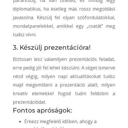
parancsolj, ha van ötleted, és mindig légy
diplomatikus, ha esetleg más rossz megoldást
javasolna. Készülj fel olyan szófordulatokkal,
mondatpanelekkel, amikkel egy „csatát” meg
tudsz vívni.
3. Készülj prezentációra!
Biztosan lesz valamilyen prezentációs feladat,
erre pedig jól fel lehet készülni. A céget ismerve
nézd végig, milyen napi aktualitásokat tudsz
majd megemlíteni a prezentáció alatt, milyen
kreatív elemekkel fogod tudni feldobni a
prezentációdat.
Fontos apróságok:
Érkezz megfelelő időben, ahogy a