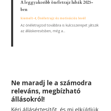
A leggyakoribb önéletrajz hibák 2025-
ben
kiemelt-4
,
Önéletrajz és motivációs levél
Az önéletrajzod továbbra is kulcsszerepet játszik
az álláskeresésben, még a...
Ne maradj le a számodra
releváns, megbízható
állásokról!
Kérj állásértesítőt, és mi elküldjük