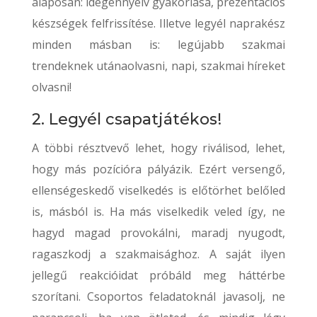
alaposan: idegennyelv gyakorlása, prezentációs
készségek felfrissítése. Illetve legyél naprakész
minden másban is: legújabb szakmai
trendeknek utánaolvasni, napi, szakmai híreket
olvasni!
2. Legyél csapatjátékos!
A többi résztvevő lehet, hogy riválisod, lehet,
hogy más pozícióra pályázik. Ezért versengő,
ellenségeskedő viselkedés is előtörhet belőled
is, másból is. Ha más viselkedik veled így, ne
hagyd magad provokálni, maradj nyugodt,
ragaszkodj a szakmaisághoz. A saját ilyen
jellegű reakcióidat próbáld meg háttérbe
szorítani. Csoportos feladatoknál javasolj, ne