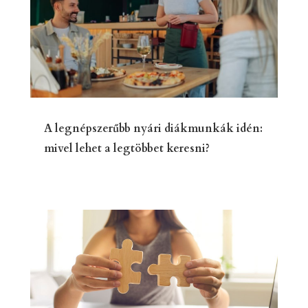
A legnépszerűbb nyári diákmunkák idén:
mivel lehet a legtöbbet keresni?