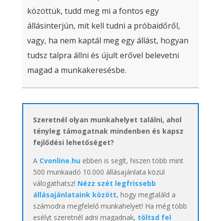
közöttük, tudd meg mi a fontos egy
állásinterjún, mit kell tudni a próbaidőről,
vagy, ha nem kaptál meg egy állást, hogyan
tudsz talpra állni és újult erővel belevetni
magad a munkakeresésbe.
Szeretnél olyan munkahelyet találni, ahol
tényleg támogatnak mindenben és kapsz
fejlődési lehetőséget?
A
Cvonline.hu
ebben is segít, hiszen több mint
500 munkaadó 10.000 állásajánlata közül
válogathatsz!
Nézz szét legfrissebb
állásajánlataink között
, hogy megtaláld a
számodra megfelelő munkahelyet! Ha még több
esélyt szeretnél adni magadnak,
töltsd fel