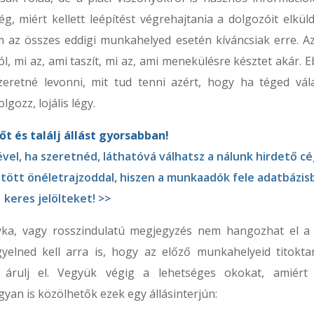
g, miért kellett leépítést végrehajtania a dolgozóit elküld
 az összes eddigi munkahelyed esetén kíváncsiak erre. Az
, mi az, ami taszít, mi az, ami menekülésre késztet akár. E
eretné levonni, mit tud tenni azért, hogy ha téged vála
gozz, lojális légy.
dőt és találj állást gyorsabban!
vel, ha szeretnéd, láthatóvá válhatsz a nálunk hirdető c
tött önéletrajzoddal, hiszen a munkaadók fele adatbázis
keres jelölteket! >>
yka, vagy rosszindulatú megjegyzés nem hangozhat el a 
yelned kell arra is, hogy az előző munkahelyeid titoktar
 ne árulj el. Vegyük végig a lehetséges okokat, amiért
an is közölhetők ezek egy állásinterjún: