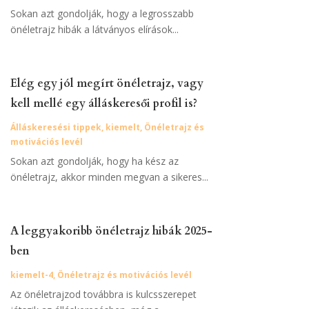
Sokan azt gondolják, hogy a legrosszabb
önéletrajz hibák a látványos elírások...
Elég egy jól megírt önéletrajz, vagy
kell mellé egy álláskeresői profil is?
Álláskeresési tippek
,
kiemelt
,
Önéletrajz és
motivációs levél
Sokan azt gondolják, hogy ha kész az
önéletrajz, akkor minden megvan a sikeres...
A leggyakoribb önéletrajz hibák 2025-
ben
kiemelt-4
,
Önéletrajz és motivációs levél
Az önéletrajzod továbbra is kulcsszerepet