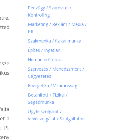
Pénzügy / Számvitel /
Kontrolling
tre,
Marketing / Reklám / Média /
etted
PR
Szakmunka / fizikai munka
Építés / Ingatlan
Humán erőforrás
ssze
Szervezés / Menedzsment /
ikus
Cégvezetés
Energetika / Villamosság
Betanított / Fizikai /
Segédmunka
ajta
Ügyfélszolgálat /
het a
Vevőszolgálat / Szolgáltatás
 Pl.
keny