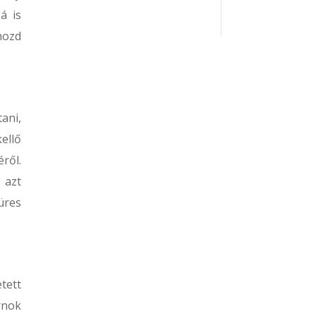
á is
hozd
ani,
ellő
ről.
 azt
üres
tett
rnok