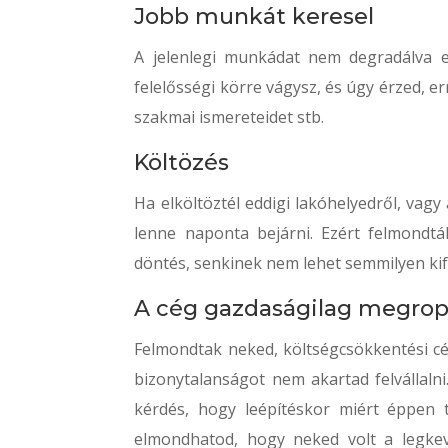
Jobb munkát keresel
A jelenlegi munkádat nem degradálva 
felelősségi körre vágysz, és úgy érzed, er
szakmai ismereteidet stb.
Költözés
Ha elköltöztél eddigi lakóhelyedről, vag
lenne naponta bejárni. Ezért felmondt
döntés, senkinek nem lehet semmilyen kif
A cég gazdaságilag megro
Felmondtak neked, költségcsökkentési cél
bizonytalanságot nem akartad felvállalni.
kérdés, hogy leépítéskor miért éppen t
elmondhatod, hogy neked volt a legkev