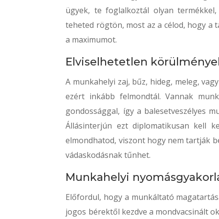
ügyek, te foglalkoztál olyan termékkel
teheted rögtön, most az a célod, hogy a t
a maximumot.
Elviselhetetlen körülmény
A munkahelyi zaj, bűz, hideg, meleg, vag
ezért inkább felmondtál. Vannak munká
gondossággal, így a balesetveszélyes mu
Állásinterjún ezt diplomatikusan kell 
elmondhatod, viszont hogy nem tartják be
vádaskodásnak tűnhet.
Munkahelyi nyomásgyakorl
Előfordul, hogy a munkáltató magatartása 
jogos bérektől kezdve a mondvacsinált ok