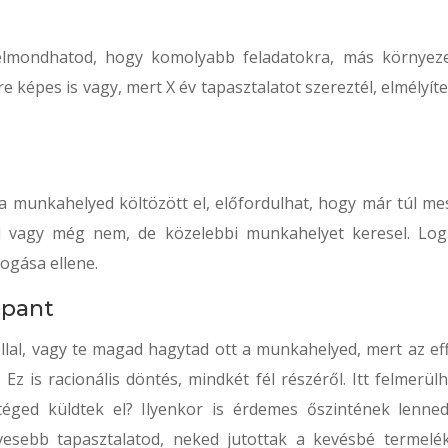
elmondhatod, hogy komolyabb feladatokra, más környeze
re képes is vagy, mert X év tapasztalatot szereztél, elmélyít
y a munkahelyed költözött el, előfordulhat, hogy már túl me
ál vagy még nem, de közelebbi munkahelyet keresel. Log
ogása ellene.
ppant
lal, vagy te magad hagytad ott a munkahelyed, mert az eff
 Ez is racionális döntés, mindkét fél részéről. Itt felmerül
éged küldtek el? Ilyenkor is érdemes őszintének lenned:
esebb tapasztalatod, neked jutottak a kevésbé termelé