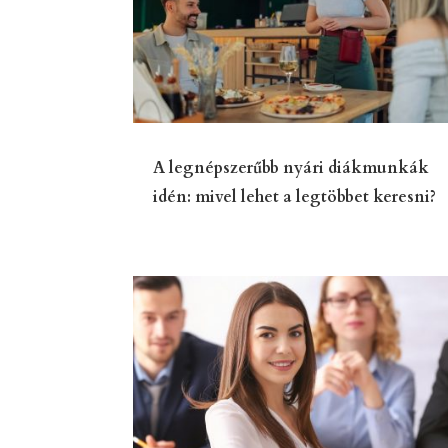
A legnépszerűbb nyári diákmunkák
idén: mivel lehet a legtöbbet keresni?