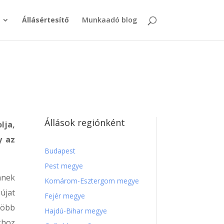
Állásértesítő
Munkaadó blog
Állások regiónként
lja,
y az
Budapest
Pest megye
mnek
Komárom-Esztergom megye
újat
Fejér megye
 több
Hajdú-Bihar megye
khoz