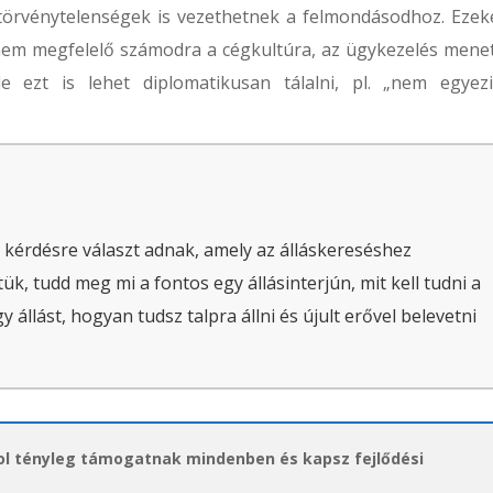
törvénytelenségek is vezethetnek a felmondásodhoz. Ezeke
l nem megfelelő számodra a cégkultúra, az ügykezelés menet
e ezt is lehet diplomatikusan tálalni, pl. „nem egyez
 kérdésre választ adnak, amely az álláskereséshez
ük, tudd meg mi a fontos egy állásinterjún, mit kell tudni a
állást, hogyan tudsz talpra állni és újult erővel belevetni
hol tényleg támogatnak mindenben és kapsz fejlődési