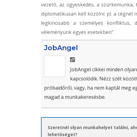
vezető, az ügyeskedés, a szürkemunka, 
diplomatikusan kell közölni: pl. a cégné
legkínosabb a személyes konfliktus, d
véleményünk egyes esetekben”.
JobAngel
JobAngel cikkei minden olyan
kapcsolódik. Nézz szét között
próbaidőről, vagy, ha nem kaptál meg egy 
magad a munkakeresésbe.
Szeretnél olyan munkahelyet találni, a
lehetőséget?