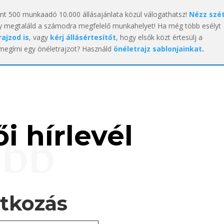
int 500 munkaadó 10.000 állásajánlata közül válogathatsz!
Nézz szé
y megtaláld a számodra megfelelő munkahelyet! Ha még több esélyt
rajzod is
, vagy
kérj állásértesítőt
, hogy elsők közt értesülj a
 megírni egy önéletrajzot? Használd
önéletrajz sablonjainkat
.
i hírlevél
ebb
atkozás