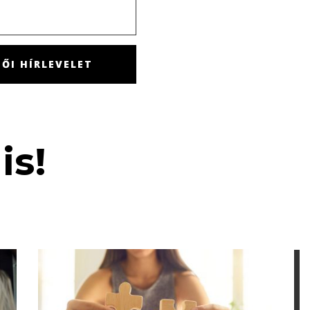
ŐI HÍRLEVELET
is!