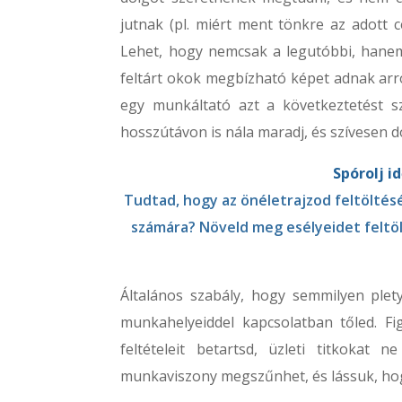
jutnak (pl. miért ment tönkre az adott cé
Lehet, hogy nemcsak a legutóbbi, hanem
feltárt okok megbízható képet adnak arról
egy munkáltató azt a következtetést sz
hosszútávon is nála maradj, és szívesen dol
Spórolj i
Tudtad, hogy az önéletrajzod feltöltésé
számára? Növeld meg esélyeidet feltöl
Általános szabály, hogy semmilyen plet
munkahelyeiddel kapcsolatban tőled. Fig
feltételeit betartsd, üzleti titkokat
munkaviszony megszűnhet, és lássuk, hogy