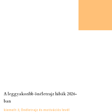
A leggyakoribb önéletrajz hibák 2026-
ban
kiemelt-3
,
Önéletrajz és motivációs levél