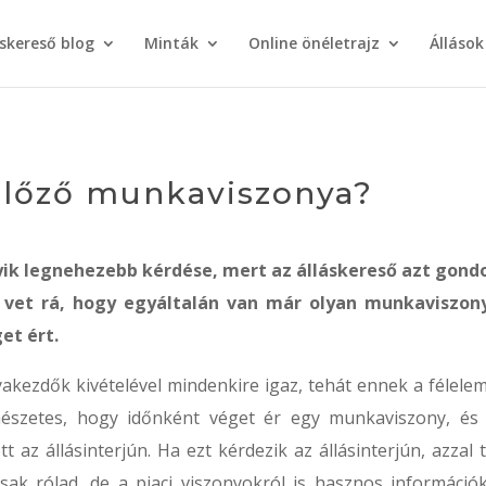
áskereső blog
Minták
Online önéletrajz
Állások
 előző munkaviszonya?
ik legnehezebb kérdése, mert az álláskereső azt gondo
 vet rá, hogy egyáltalán van már olyan munkaviszon
et ért.
akezdők kivételével mindenkire igaz, tehát ennek a félele
mészetes, hogy időnként véget ér egy munkaviszony, és 
tt az állásinterjún. Ha ezt kérdezik az állásinterjún, azzal
ak rólad, de a piaci viszonyokról is hasznos információ