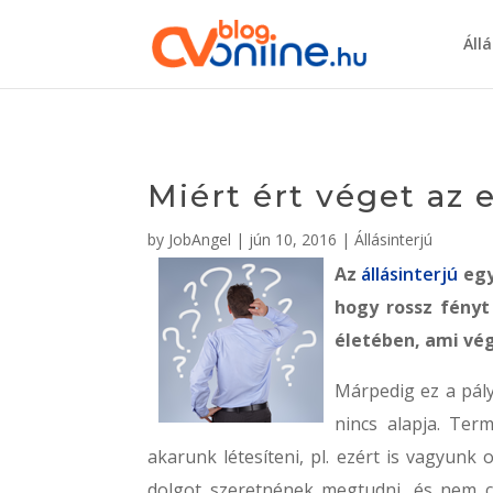
Áll
Miért ért véget az
by
JobAngel
|
jún 10, 2016
|
Állásinterjú
Az
állásinterjú
egy
hogy rossz fényt
életében, ami vég
Márpedig ez a pály
nincs alapja. Ter
akarunk létesíteni, pl. ezért is vagyunk o
dolgot szeretnének megtudni, és nem cs