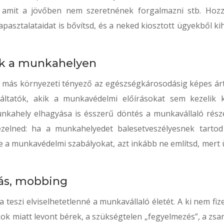
, amit a jövőben nem szeretnének forgalmazni stb. Hozz
apasztalataidat is bővítsd, és a neked kiosztott ügyekből ki
ek a munkahelyen
y más környezeti tényező az egészségkárosodásig képes árt
ltatók, akik a munkavédelmi előírásokat sem kezelik k
nkahely elhagyása is ésszerű döntés a munkavállaló részé
kezelned: ha a munkahelyedet balesetveszélyesnek tartod
 a munkavédelmi szabályokat, azt inkább ne említsd, mert 
ás, mobbing
teszi elviselhetetlenné a munkavállaló életét. A ki nem fize
ok miatt levont bérek, a szükségtelen „fegyelmezés”, a zsa