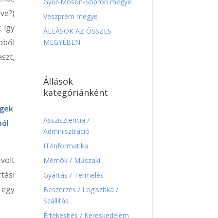
Győr-Moson-Sopron megye
ve?)
Veszprém megye
 így
ÁLLÁSOK AZ ÖSSZES
bből
MEGYÉBEN
szt,
Állások
kategóriánként
égek
Asszisztencia /
ból
Adminisztráció
IT/informatika
volt
Mérnök / Műszaki
tási
Gyártás / Termelés
 egy
Beszerzés / Logisztika /
Szállítás
Értékesítés / Kereskedelem