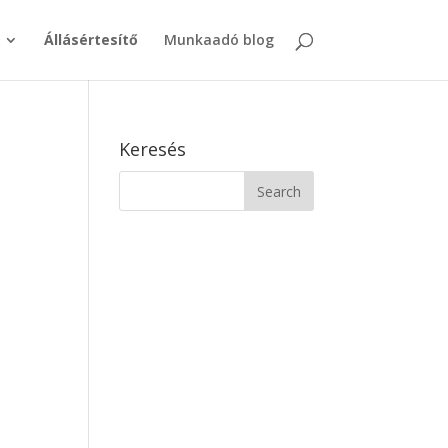
Állásértesítő
Munkaadó blog
Keresés