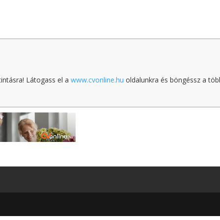
tintásra! Látogass el a
www.cvonline.hu
oldalunkra és böngéssz a töb