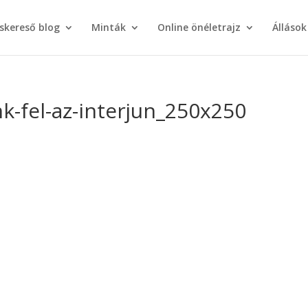
áskereső blog
Minták
Online önéletrajz
Állások
k-fel-az-interjun_250x250