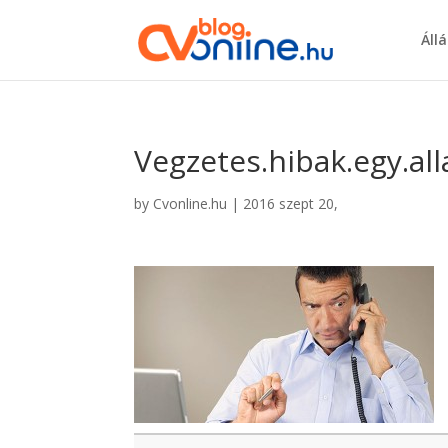
Áll
Vegzetes.hibak.egy.al
by
Cvonline.hu
|
2016 szept 20,