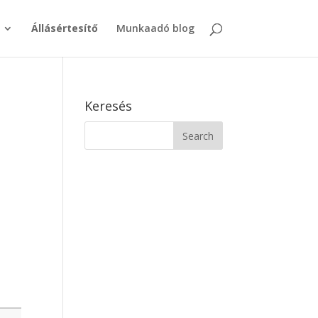
Állásértesítő
Munkaadó blog
Keresés