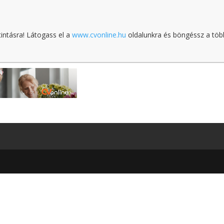
tintásra! Látogass el a
www.cvonline.hu
oldalunkra és böngéssz a töb