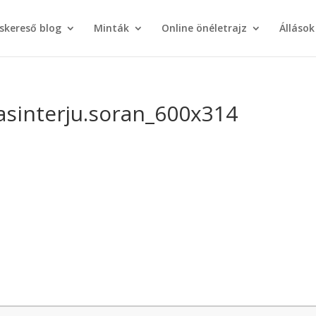
áskereső blog
Minták
Online önéletrajz
Állások
lasinterju.soran_600x314